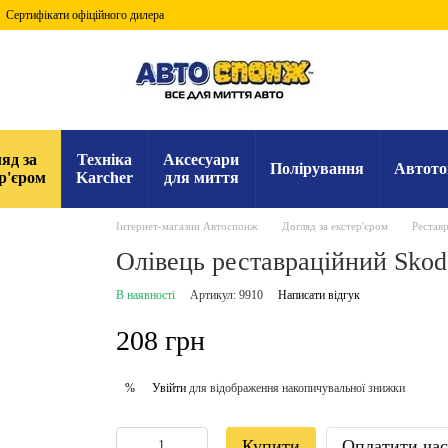
Сертифікати офіційного дилера
яд за
Техніка
Аксесуари
Полірування
Автото
р'єром
Karcher
для миття
Інтернет-магазин Автоспонж
Догляд за екстер'єром
Реставр
Олівець реставраційний Skod
В наявності
Артикул: 9910
Написати відгук
208 грн
Увійти
для відображення накопичувальної знижки
%
Купити
Оплатити ча