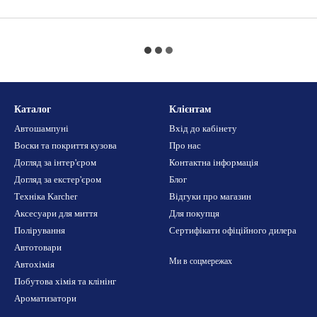
Каталог
Клієнтам
Автошампуні
Вхід до кабінету
Воски та покриття кузова
Про нас
Догляд за інтер'єром
Контактна інформація
Догляд за екстер'єром
Блог
Техніка Karcher
Відгуки про магазин
Аксесуари для миття
Для покупця
Полірування
Сертифікати офіційного дилера
Автотовари
Ми в соцмережах
Автохімія
Побутова хімія та клінінг
Ароматизатори