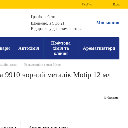
Укр
Рус
Вхід
Графік роботи:
Мій кошик
Щоденно, з 9 до 21
Відправка у день замовлення
Побутова
вари
Автохімія
хімія та
Ароматизатори
клінінг
аційні олівці
Реставраційні олівці Motip
a 9910 чорний металік Motip 12 мл
В бажання
стинами
Замовити швидко