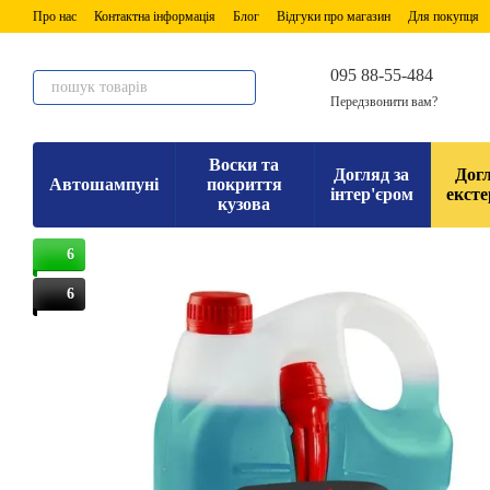
Перейти до основного контенту
Про нас
Контактна інформація
Блог
Відгуки про магазин
Для покупця
095 88-55-484
Передзвонити вам?
Воски та
Догляд за
Догл
Автошампуні
покриття
інтер'єром
ексте
кузова
6
6