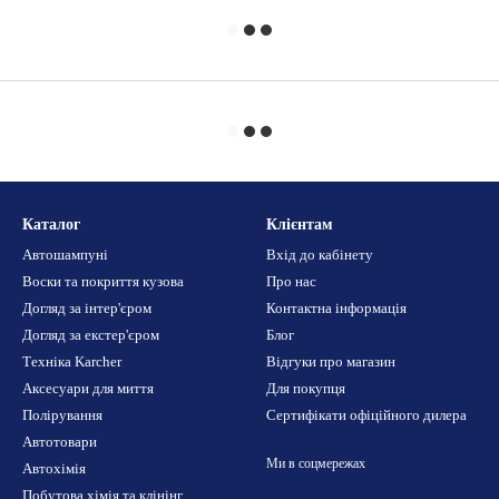
Каталог
Клієнтам
Автошампуні
Вхід до кабінету
Воски та покриття кузова
Про нас
Догляд за інтер'єром
Контактна інформація
Догляд за екстер'єром
Блог
Техніка Karcher
Відгуки про магазин
Аксесуари для миття
Для покупця
Полірування
Сертифікати офіційного дилера
Автотовари
Ми в соцмережах
Автохімія
Побутова хімія та клінінг