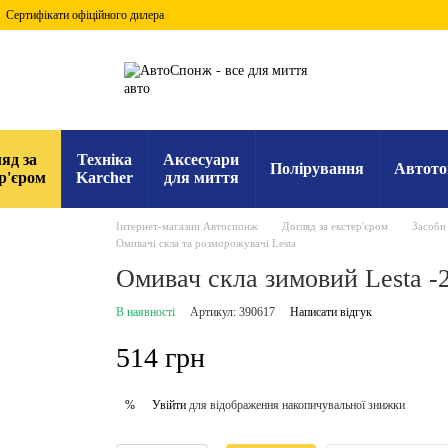
Сертифікати офіційного дилера
яд за
Техніка
Аксесуари
Полірування
Автото
р'єром
Karcher
для миття
Інтернет-магазин Автоспонж
Догляд за екстер'єром
Засоби 
Омивачі скла та розморожувачі Lesta
Омивач скла зимовий Lesta -
В наявності
Артикул: 390617
Написати відгук
514 грн
Увійти
для відображення накопичувальної знижки
%