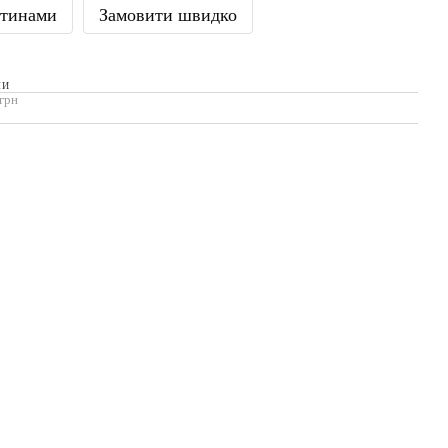
стинами
Замовити швидко
МИ
 грн