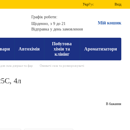
Укр
Рус
Вхід
Графік роботи:
Мій кошик
Щоденно, з 9 до 21
Відправка у день замовлення
Побутова
вари
Автохімія
хімія та
Ароматизатори
клінінг
для скла дзеркал та фар
Омивачі скла та розморожувачі
25C, 4л
В бажання