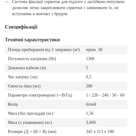
Система фіксації серветок для підлоги з застібкою-липучкою
дозволяє легко закріплювати серветки і замінювати їх, не
вступаючи в контакт з брудом.
Специфікації
Технічні характеристики
Площа прибирання від 1 заправки (м²)
прим. 30
Потужність нагрівача (Вт)
1300
Довжина кабелю (м)
5
Час нагріву (хв)
0,5
Ємність бака (мл)
200
Параметри електромережі (~/В/Гц)
1 / 220 - 240 / 50 - 60
Колір
білий
Маса (без приладдя) (кг)
1,56
Маса (з упаковкою) (кг)
3,069
Розміри (Д × Ш × В) (мм)
345 x 113 x 190