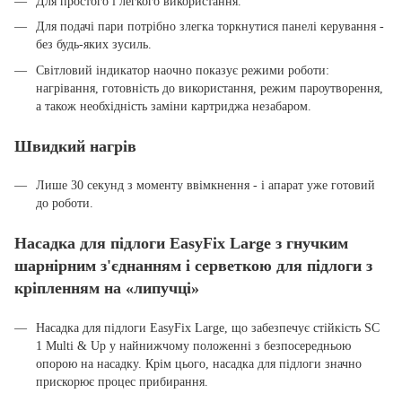
Для простого і легкого використання.
Для подачі пари потрібно злегка торкнутися панелі керування -
без будь-яких зусиль.
Світловий індикатор наочно показує режими роботи:
нагрівання, готовність до використання, режим пароутворення,
а також необхідність заміни картриджа незабаром.
Швидкий нагрів
Лише 30 секунд з моменту ввімкнення - і апарат уже готовий
до роботи.
Насадка для підлоги EasyFix Large з гнучким
шарнірним з'єднанням і серветкою для підлоги з
кріпленням на «липучці»
Насадка для підлоги EasyFix Large, що забезпечує стійкість SC
1 Multi & Up у найнижчому положенні з безпосередньою
опорою на насадку. Крім цього, насадка для підлоги значно
прискорює процес прибирання.