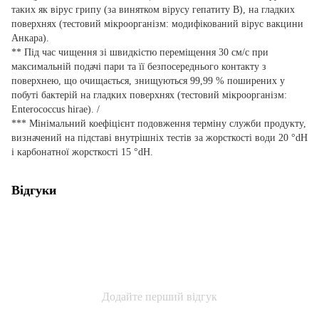
таких як вірус грипу (за винятком вірусу гепатиту B), на гладких
поверхнях (тестовий мікроорганізм: модифікований вірус вакцини
Анкара).
** Під час чищення зі швидкістю переміщення 30 см/с при
максимальній подачі пари та її безпосереднього контакту з
поверхнею, що очищається, знищуються 99,99 % поширених у
побуті бактерій на гладких поверхнях (тестовий мікроорганізм:
Enterococcus hirae). /
*** Мінімальний коефіцієнт подовження терміну служби продукту,
визначений на підставі внутрішніх тестів за жорсткості води 20 °dH
і карбонатної жорсткості 15 °dH.
Відгуки
Додайте перший відгук