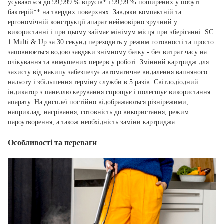
усуваються до 99,999 % вірусів* і 99,99 % поширених у побуті
бактерій** на твердих поверхнях. Завдяки компактній та
ергономічній конструкції апарат неймовірно зручний у
використанні і при цьому займає мінімум місця при зберіганні. SC
1 Multi & Up за 30 секунд переходить у режим готовності та просто
заповнюється водою завдяки знімному бачку - без витрат часу на
очікування та вимушених перерв у роботі. Змінний картридж для
захисту від накипу забезпечує автоматичне видалення вапняного
нальоту і збільшення терміну служби в 5 разів. Світлодіодний
індикатор з панеллю керування спрощує і полегшує використання
апарату. На дисплеї постійно відображаються різнірежими,
наприклад, нагрівання, готовність до використання, режим
пароутворення, а також необхідність заміни картриджа.
Особливості та переваги