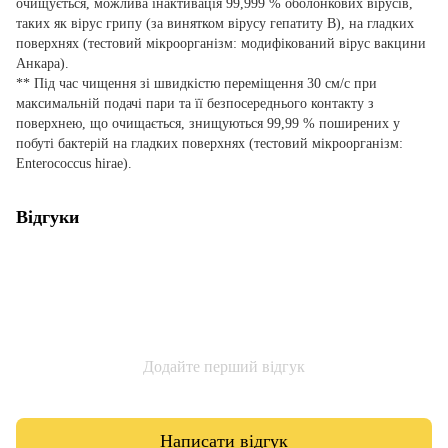
очищується, можлива інактивація 99,999 % оболонкових вірусів,
таких як вірус грипу (за винятком вірусу гепатиту B), на гладких
поверхнях (тестовий мікроорганізм: модифікований вірус вакцини
Анкара).
** Під час чищення зі швидкістю переміщення 30 см/с при
максимальній подачі пари та її безпосереднього контакту з
поверхнею, що очищається, знищуються 99,99 % поширених у
побуті бактерій на гладких поверхнях (тестовий мікроорганізм:
Enterococcus hirae).
Відгуки
Додайте перший відгук
Написати відгук