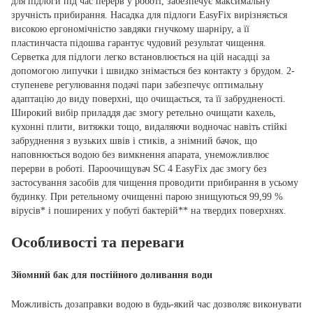
для підлоги під час перерв у роботі, забезпечує максимальну
зручність прибирання. Насадка для підлоги EasyFix вирізняється
високою ергономічністю завдяки гнучкому шарніру, а її
пластинчаста підошва гарантує чудовий результат чищення.
Серветка для підлоги легко встановлюється на цій насадці за
допомогою липучки і швидко знімається без контакту з брудом. 2-
ступеневе регулювання подачі пари забезпечує оптимальну
адаптацію до виду поверхні, що очищається, та її забрудненості.
Широкий вибір приладдя дає змогу ретельно очищати кахель,
кухонні плити, витяжки тощо, видаляючи водночас навіть стійкі
забруднення з вузьких швів і стиків, а знімний бачок, що
наповнюється водою без вимкнення апарата, унеможливлює
перерви в роботі. Пароочищувач SC 4 EasyFix дає змогу без
застосування засобів для чищення проводити прибирання в усьому
будинку. При ретельному очищенні парою знищуються 99,99 %
вірусів* і поширених у побуті бактерій** на твердих поверхнях.
Особливості та переваги
Зйомний бак для постійного доливання води
Можливість дозаправки водою в будь-який час дозволяє виконувати