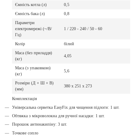
Ємність котла (л)
0,5
Ємність бака (л)
0,8
Параметри
електромережі (~/В/
1 / 220 - 240 / 50 - 60
Гц)
Колір
білий
Маса (без приладдя)
4,05
(кг)
Маса (з упаковкою)
5,6
(кг)
Розміри (Д × Ш × В)
380 x 251 x 273
(мм)
Комплектація
Універсальна серветка EasyFix для чищення підлоги: 1 шт.
Обтяжка з мікроволокна для ручної насадки: 1 шт.
Порошок антинакипіну: 3 шт.
Точкове сопло