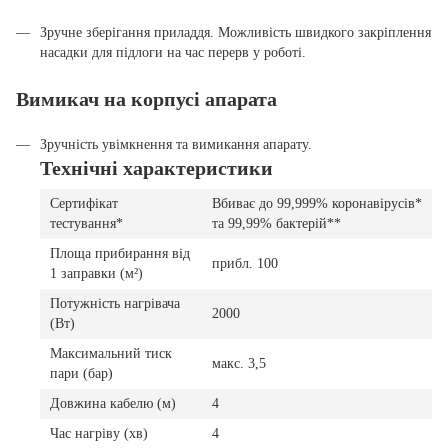
Зручне зберігання приладдя. Можливість швидкого закріплення
насадки для підлоги на час перерв у роботі.
Вимикач на корпусі апарата
Зручність увімкнення та вимикання апарату.
Технічні характеристики
Сертифікат
Вбиває до 99,999% коронавірусів*
тестування*
та 99,99% бактерій**
Площа прибирання від
прибл. 100
1 заправки (м²)
Потужність нагрівача
2000
(Вт)
Максимальний тиск
макс. 3,5
пари (бар)
Довжина кабелю (м)
4
Час нагріву (хв)
4