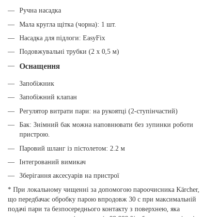
Ручна насадка
Мала кругла щітка (чорна): 1 шт.
Насадка для підлоги: EasyFix
Подовжувальні трубки (2 х 0,5 м)
Оснащення
Запобіжник
Запобіжний клапан
Регулятор витрати пари: на рукоятці (2-ступінчастий)
Бак: Знімний бак можна наповнювати без зупинки роботи
пристрою.
Паровий шланг із пістолетом: 2.2 м
Інтегрований вимикач
Зберігання аксесуарів на пристрої
* При локальному чищенні за допомогою пароочисника Kärcher,
що передбачає обробку парою впродовж 30 с при максимальній
подачі пари та безпосереднього контакту з поверхнею, яка