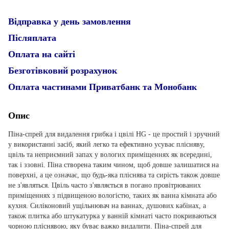
Відправка у день замовлення
Післяплата
Оплата на сайті
Безготівковий розрахунок
Оплата частинами Приватбанк та Монобанк
Опис
Піна-спрей для видалення грибка і цвілі HG - це простий і зручний
у використанні засіб, який легко та ефективно усуває плісняву,
цвіль та неприємний запах у вологих приміщеннях як всередині,
так і ззовні. Піна створена таким чином, щоб довше залишатися на
поверхні, а це означає, що будь-яка пліснява та сирість також довше
не з'являться. Цвіль часто з'являється в погано провітрюваних
приміщеннях з підвищеною вологістю, таких як ванна кімната або
кухня. Силіконовий ущільнювач на ваннах, душових кабінах, а
також плитка або штукатурка у ванній кімнаті часто покриваються
чорною пліснявою, яку буває важко видалити. Піна-спрей для