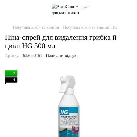
Побутова хімія та клінінг
Побутова хімія та клінінг HG
Піна-спрей для видалення грибка й
цвілі HG 500 мл
Артикул:
632050161
Написати відгук
6
6