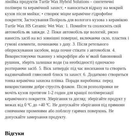
лінійка продуктів Turtle Wax Hybrid Solutions – синтетичні
полімери та керамічний захист; • наноситься відразу на мокрий
кузов після мийки; • створює міцне керамічне гідрофобне
покриття; Застосування Поліроль для вологого кузова з керамікою
Turtle Wax HS Ceramic Wet Wax: 1. Помийте та сполосніть свій
автомобіль як завжди. 2. Поки автомобіль ще вологий, рясно
нанесіть засіб на всі зовнішні поверхні, включаючи скло, пластик і
гумові елементи, починаючи з даху. 3. Після ретельного
обприскування засобом, вода почне стікати з автомобіля. 4.
Використовуючи тканину з мікрофібри або м’який бавовняний
рушник, зберіть залишки води (за необхідності) одночасно
розтираючи засіб. 5. Віск затвердіє під час висихання та створить
надзвичайний глянсовий блиск та захист. 6. Додатково створиться
тонка керамічна захисна плівка. Поради виробника: перед
використанням добре струсіть флакон. Після розполіровки не
мочіть кузов протягом 1-2 годин для кращої полімеризації
керамічного покриття. Зберігання та догляд: зберігайте продукт у
межах від 0 ºC до +40 ºC. Не допускайте зберігання під прямими
сонячними променями або поблизу гарячих поверхонь. Не
допускайте замерзання продукту.
Відгуки