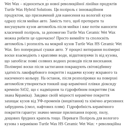
Wet Wax – відноситься до нової революційної лінійки продуктів
Turtle Wax Hybrid Solutions. Ця поліроль є інноваційним
продуктом, що призначений для нанесення на вологий кузов
одразу після мийки авто. Замість того, щоб протирати та
висушувати кузов автомобіль після мийки і вже потім наносити
класичний поліроль, за допомогою Turtle Wax Ceramic Wet Wax
можна робити це одночасно! Просто вимийте та сполосніть
автомобіль і розпиліть на мокрий кузов Turtle Wax HS Ceramic Wet
Wax. Без попередньої сушки авто. У процесі витирання полімерні
воски взаємодіють з краплями води, відштовхуючи їх від кузова,
що запобігає появі соляних водних розводів після висихання.
Полімерні воски після застигання покращують світовідбивну
здатність лакофарбового покриття і надаючи кузову яскравого та
насиченого кольору. На останок, після розполіровки на поверхні
автомобіля утворюється тонкий шар керамічної плівки діоксиду
кремнію SiO2, що є надміцним та гідрофобним покриттям (так
звана Кераміка). Завдяки своїй міцності керамічне покриття
захищає кузов від УФ-променів (вицвітання) та хімічно агресивних
забруднень (смол, нафтових плям). Гідрофобність керамічного
покриття гарантує значно менше прилипання пороху, пилу,
дощових брудних крапель тощо. Переваги Поліроль для вологого
кузова з керамікою Turtle Wax HS Ceramic Wet Wax: • революційна