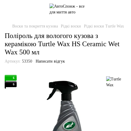
Воски та покриття кузова
Рідкі воски
Рідкі воски Turtle Wax
Поліроль для вологого кузова з
керамікою Turtle Wax HS Ceramic Wet
Wax 500 мл
Артикул:
53350
Написати відгук
6
6