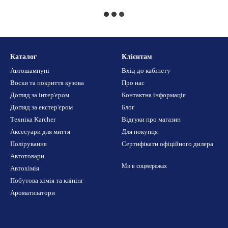
Каталог
Клієнтам
Автошампуні
Вхід до кабінету
Воски та покриття кузова
Про нас
Догляд за інтер'єром
Контактна інформація
Догляд за екстер'єром
Блог
Техніка Karcher
Відгуки про магазин
Аксесуари для миття
Для покупця
Полірування
Сертифікати офіційного дилера
Автотовари
Ми в соцмережах
Автохімія
Побутова хімія та клінінг
Ароматизатори