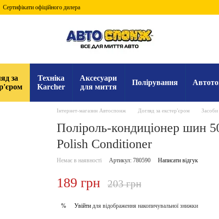
Сертифікати офіційного дилера
яд за
Техніка
Аксесуари
Полірування
Автото
р'єром
Karcher
для миття
Інтернет-магазин Автоспонж
Догляд за екстер'єром
Засоби
Поліроль-кондиціонер шин 50
Polish Conditioner
Немає в наявності
Артикул: 780590
Написати відгук
189 грн
203 грн
Увійти
для відображення накопичувальної знижки
%