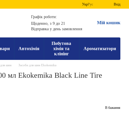
Укр
Рус
Вхід
Графік роботи:
Мій кошик
Щоденно, з 9 до 21
Відправка у день замовлення
Побутова
вари
Автохімія
хімія та
Ароматизатори
клінінг
 для шин
Засоби для шин Ekokemika
0 мл Ekokemika Black Line Tire
В бажання