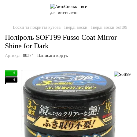
Воски та покриття кузова
Тверді воски
Тверді воски Soft99
Поліроль SOFT99 Fusso Coat Mirror
Shine for Dark
Артикул:
00374
Написати відгук
6
6