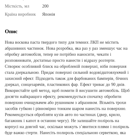
Місткість, мл
200
Країна виробник
Японія
Опис
Нова воскова паста твердого типу для темних ЛКП не містить
абразивних частинок. Нова розробка, яка раз у раз зменшує час на
обробку автомобіля, тепер не потрібно наносити, чекати і
розповнювати, достатньо просто нанести і відразу розтерти.
Створює особливий блиск на обробленій поверхні, ніби поверхня
стала дзеркальною. Придає поверхні сильний водовідштовхуючий і
захисний ефект. Підходить також для фарбованих бамперів, бічних
дзеркал, сонцезарячів, пластикових фар. Ефект триває до 90 днів.
Використайте цей метод, щоб помити й висушити автомобіль. Щоб
досягти найкращого ефекту, рекомендується спочатку обробити
поверхню очищувачем або рушником з абразивом. Візьміть трохи
засобів губкою і рівномірно тонким шаром нанесіть на поверхню.
Рекомендується обробляти кузів авто по частинах (двер, крило,
багажник і капот в останню чергу). Не залишайте поліроль на
корпусі на довгий час, оскільки можуть з’явитися плями і поліриль
буде важко стерти. Нанесіть полироль спеціальною серветкою, яка