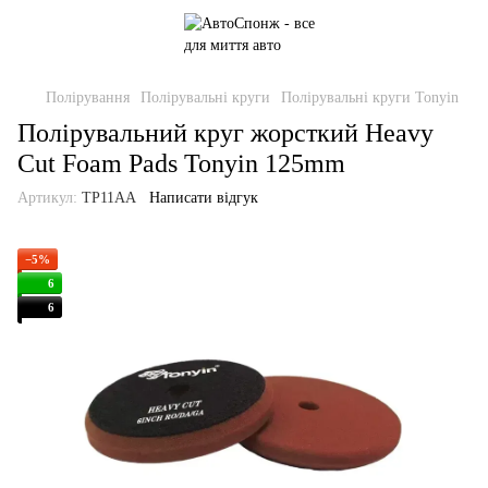
Полірування
Полірувальні круги
Полірувальні круги Tonyin
Полірувальний круг жорсткий Heavy
Cut Foam Pads Tonyin 125mm
Артикул:
TP11AA
Написати відгук
−5%
6
6