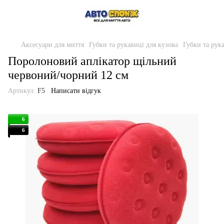
Аксесуари для миття
Губки та рукавиці для кузова
Губки та рук
Поролоновий аплікатор щільний
червоний/чорний 12 см
Артикул:
F5
Написати відгук
6
6