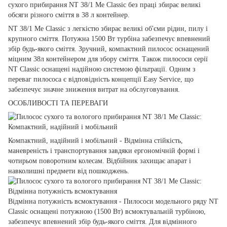
сухого прибирання NT 38/1 Me Classic без праці збирає великі
обсяги різного сміття в 38 л контейнер.
NT 38/1 Me Classic з легкістю збирає великі об'єми рідин, пилу і
крупного сміття. Потужна 1500 Вт турбіна забезпечує впевнений
збір будь-якого сміття. Зручний, компактний пилосос оснащений
міцним 38л контейнером для збору сміття. Також пилососи серії
NT Classic оснащені надійною системою фільтрації. Одним з
переваг пилососа є відповідність концепції Easy Service, що
забезпечує значне зниження витрат на обслуговування.
ОСОБЛИВОСТІ ТА ПЕРЕВАГИ
Компактний, надійний і мобільний - Відмінна стійкість,
маневреність і транспортування завдяки ергономічній формі і
чотирьом поворотним колесам. Відбійник захищає апарат і
навколишні предмети від пошкоджень.
Відмінна потужність всмоктування - Пилососи модельного ряду NT
Classic оснащені потужною (1500 Вт) всмоктувальній турбіною,
забезпечує впевнений збір будь-якого
сміття. Для відмінного