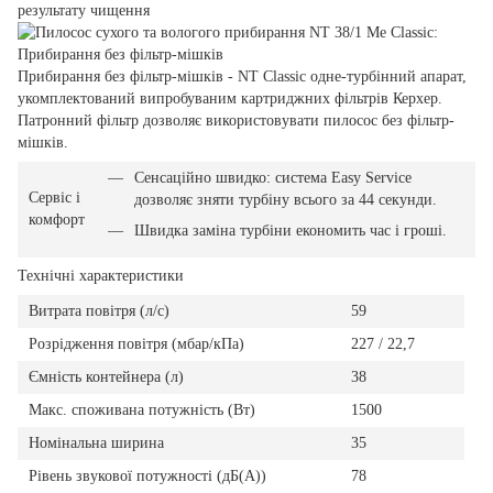
результату чищення
Прибирання без фільтр-мішків - NT Classic одне-турбінний апарат,
укомплектований випробуваним картриджних фільтрів Керхер.
Патронний фільтр дозволяє використовувати пилосос без фільтр-
мішків.
Сенсаційно швидко: система Easy Service
Сервіс і
дозволяє зняти турбіну всього за 44 секунди.
комфорт
Швидка заміна турбіни економить час і гроші.
Технічні характеристики
Витрата повітря (л/с)
59
Розрідження повітря (мбар/кПа)
227 / 22,7
Ємність контейнера (л)
38
Макс. споживана потужність (Вт)
1500
Номінальна ширина
35
Рівень звукової потужності (дБ(А))
78