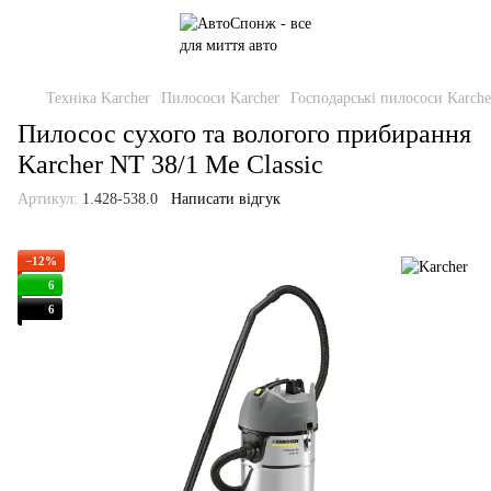
Техніка Karcher
Пилососи Karcher
Господарські пилососи Karche
Пилосос сухого та вологого прибирання
Karcher NT 38/1 Me Classic
Артикул:
1.428-538.0
Написати відгук
−12%
6
6