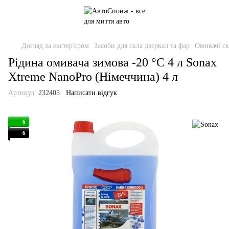
Догляд за екстер'єром
Засоби для скла дзеркал та фар
Омивачі ск
Рідина омивача зимова -20 °C 4 л Sonax
Xtreme NanoPro (Німеччина) 4 л
Артикул:
232405
Написати відгук
6
6