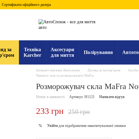
Сертифікати офіційного дилера
яд за
Техніка
Аксесуари
Полірування
Автото
р'єром
Karcher
для миття
Інтернет-магазин Автоспонж
Догляд за екстер'єром
Засоби 
Омивачі скла та розморожувачі MaFra
Розморожувач скла MaFra Not
Немає в наявності
Артикул: H1121
Написати відгук
233 грн
250 грн
Увійти
для відображення накопичувальної знижки
%