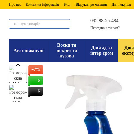
Перейти до основного контенту
Про нас
Контактна інформація
Блог
Відгуки про магазин
Для покупця
095 88-55-484
Передзвонити вам?
Воски та
Догляд за
Догл
Автошампуні
покриття
інтер'єром
ексте
кузова
−7%
6
6