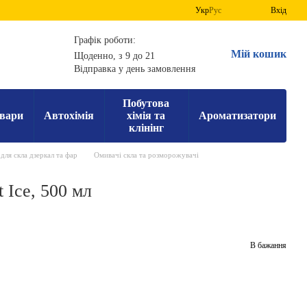
Укр
Рус
Вхід
Графік роботи:
Мій кошик
Щоденно, з 9 до 21
Відправка у день замовлення
Побутова
вари
Автохімія
хімія та
Ароматизатори
клінінг
для скла дзеркал та фар
Омивачі скла та розморожувачі
 Ice, 500 мл
В бажання