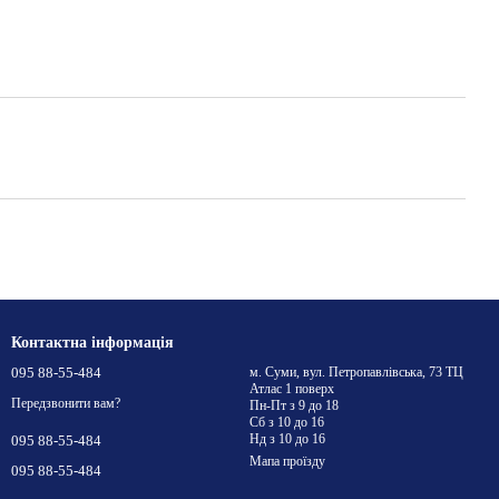
Контактна інформація
095 88-55-484
м. Суми, вул. Петропавлівська, 73 ТЦ
Атлас 1 поверх
Передзвонити вам?
Пн-Пт з 9 до 18
Сб з 10 до 16
Нд з 10 до 16
095 88-55-484
Мапа проїзду
095 88-55-484