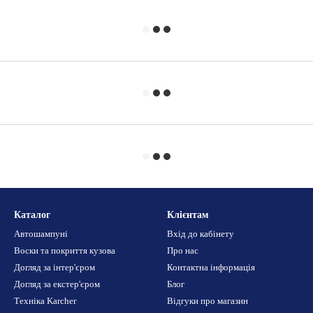
Каталог
Клієнтам
Автошампуні
Вхід до кабінету
Воски та покриття кузова
Про нас
Догляд за інтер'єром
Контактна інформація
Догляд за екстер'єром
Блог
Техніка Karcher
Відгуки про магазин