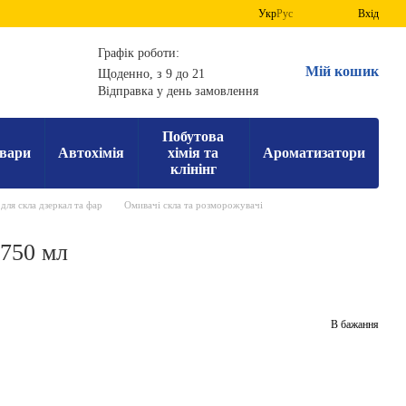
Укр
Рус
Вхід
Графік роботи:
Мій кошик
Щоденно, з 9 до 21
Відправка у день замовлення
Побутова
вари
Автохімія
хімія та
Ароматизатори
клінінг
для скла дзеркал та фар
Омивачі скла та розморожувачі
750 мл
В бажання