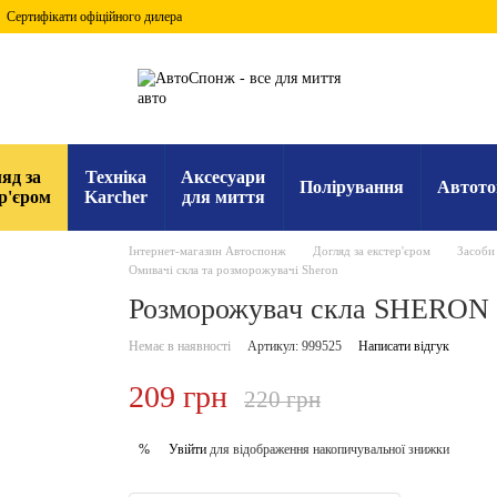
Сертифікати офіційного дилера
яд за
Техніка
Аксесуари
Полірування
Автото
р'єром
Karcher
для миття
Інтернет-магазин Автоспонж
Догляд за екстер'єром
Засоби 
Омивачі скла та розморожувачі Sheron
Розморожувач скла SHERON 
Немає в наявності
Артикул: 999525
Написати відгук
209 грн
220 грн
Увійти
для відображення накопичувальної знижки
%