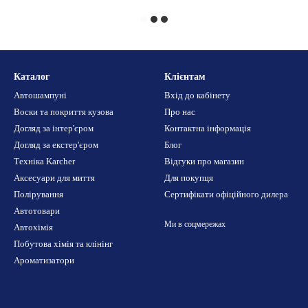
Каталог
Клієнтам
Автошампуні
Вхід до кабінету
Воски та покриття кузова
Про нас
Догляд за інтер'єром
Контактна інформація
Догляд за екстер'єром
Блог
Техніка Karcher
Відгуки про магазин
Аксесуари для миття
Для покупця
Полірування
Сертифікати офіційного дилера
Автотовари
Ми в соцмережах
Автохімія
Побутова хімія та клінінг
Ароматизатори