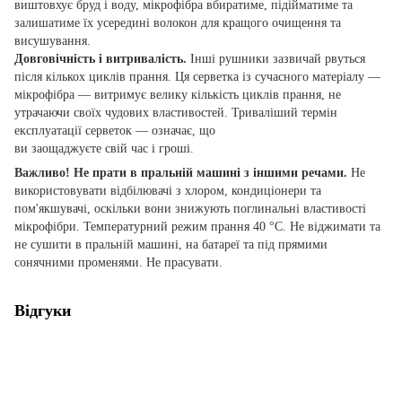
виштовхує бруд і воду, мікрофібра вбиратиме, підійматиме та
залишатиме їх усередині волокон для кращого очищення та
висушування.
Довговічність і витривалість.
Інші рушники зазвичай рвуться
після кількох циклів прання. Ця серветка із сучасного матеріалу —
мікрофібра — витримує велику кількість циклів прання, не
утрачаючи своїх чудових властивостей. Триваліший термін
експлуатації серветок — означає, що
ви заощаджуєте свій час і гроші.
Важливо! Не прати в пральній машині з іншими речами.
Не
використовувати відбілювачі з хлором, кондиціонери та
пом'якшувачі, оскільки вони знижують поглинальні властивості
мікрофібри. Температурний режим прання 40 °C. Не віджимати та
не сушити в пральній машині, на батареї та під прямими
сонячними променями. Не прасувати.
Відгуки