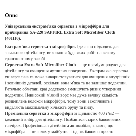
Опис
Універсальна екстрам'яка серветка з мікрофібри для
прибирання SA-220 SAPFIRE Extra Soft Microfiber Cloth
(401110).
Екстрам'яка серветка з мікрофібри.
Ідеально підходить для
загального дітейлінгу, виконання будь-яких робіт на всьому
транспортному засобі.
Серветка Extra Soft Microfiber Cloth
— це преміумпродукт для
дітейлінгу та очищення чутливих поверхонь. Екстрам'яка серветка
універсальна та може використовуватися для очищення внутрішніх
і зовнішніх деталей, оскільки вона м'яка та не залишає подряпин.
Ретельно обметані краї додатково зменшують ризик утворення
подряпин. Невисокий м'який ворс має дуже велику кількість
розщеплень волокон мікрофібри, тому вони захоплюють і
видаляють максимальну кількість бруду та пилу.
Преміальна серветка з мікрофібри
зі щільністю 400 г/м2 —
ідеальний вибір для дітейлінгу. Позбавтеся старих бавовняних
ганчірок. Професіонали дітейлінга автомобіля, знають, що
мікрофібра — це шлях у майбутнє. Тоді як бавовна просто