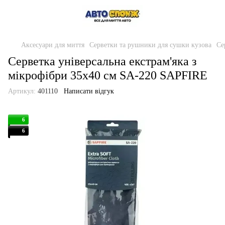
Аксесуари для миття
Серветки та рушники для сушки кузова
Се
Серветка універсальна екстрам'яка з
мікрофібри 35x40 см SA-220 SAPFIRE
Артикул:
401110
Написати відгук
6
6