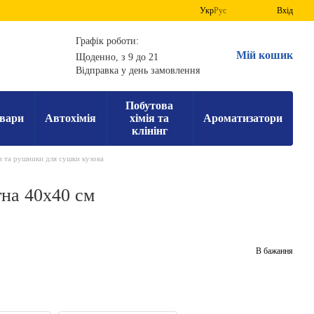
Укр
Рус
Вхід
Графік роботи:
Мій кошик
Щоденно, з 9 до 21
Відправка у день замовлення
Побутова
вари
Автохімія
хімія та
Ароматизатори
клінінг
и та рушники для сушки кузова
тна 40х40 см
В бажання