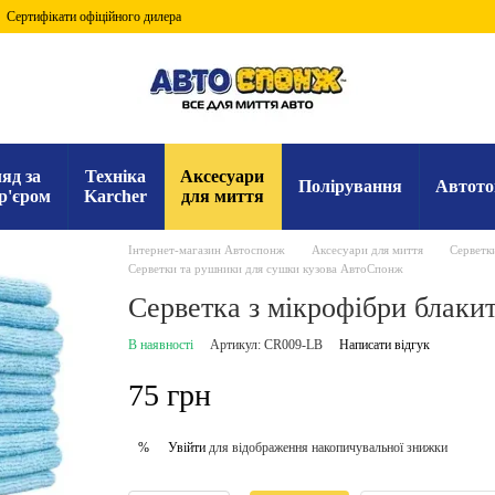
Сертифікати офіційного дилера
яд за
Техніка
Аксесуари
Полірування
Автото
р'єром
Karcher
для миття
Інтернет-магазин Автоспонж
Аксесуари для миття
Серветк
Серветки та рушники для сушки кузова АвтоСпонж
Серветка з мікрофібри блаки
В наявності
Артикул: CR009-LB
Написати відгук
75 грн
Увійти
для відображення накопичувальної знижки
%