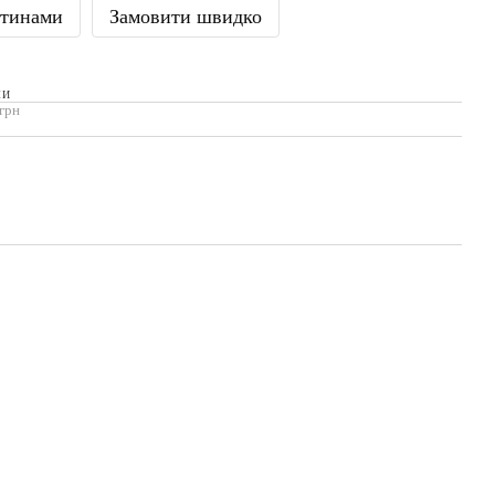
стинами
Замовити швидко
МИ
 грн