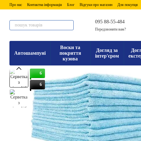
Перейти до основного контенту
Про нас
Контактна інформація
Блог
Відгуки про магазин
Для покупця
095 88-55-484
Передзвонити вам?
Воски та
Догляд за
Догл
Автошампуні
покриття
інтер'єром
ексте
кузова
6
6