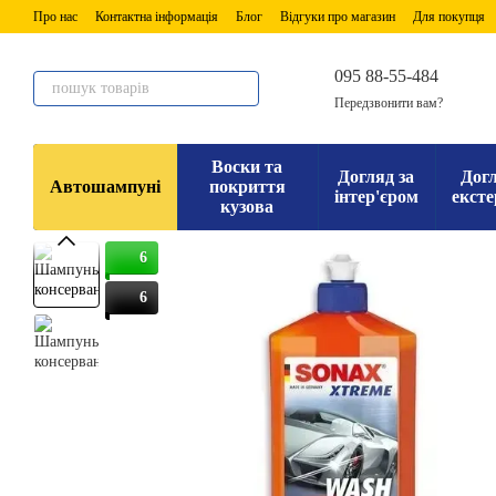
Перейти до основного контенту
Про нас
Контактна інформація
Блог
Відгуки про магазин
Для покупця
095 88-55-484
Передзвонити вам?
Воски та
Догляд за
Догл
Автошампуні
покриття
інтер'єром
ексте
кузова
6
6