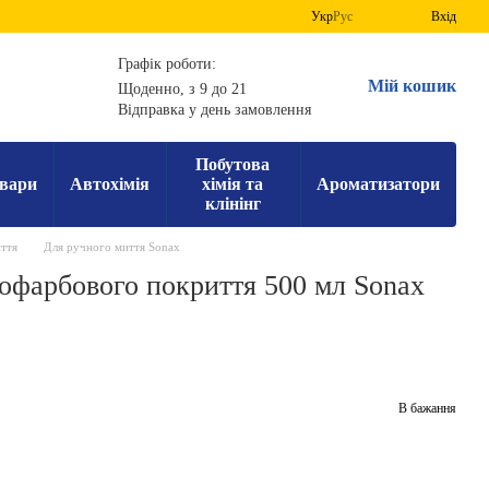
Укр
Рус
Вхід
Графік роботи:
Мій кошик
Щоденно, з 9 до 21
Відправка у день замовлення
Побутова
вари
Автохімія
хімія та
Ароматизатори
клінінг
ття
Для ручного миття Sonax
офарбового покриття 500 мл Sonax
В бажання