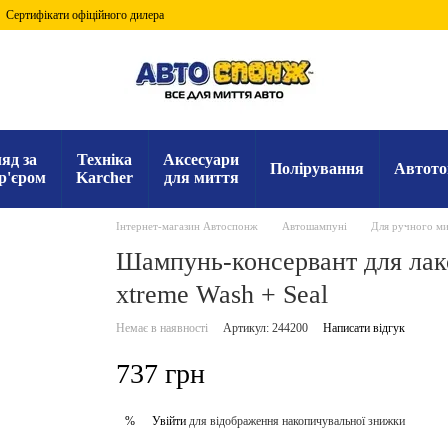
Сертифікати офіційного дилера
яд за
Техніка
Аксесуари
Полірування
Автото
р'єром
Karcher
для миття
Інтернет-магазин Автоспонж
Автошампуні
Для ручного ми
Шампунь-консервант для лак
xtreme Wash + Seal
Немає в наявності
Артикул: 244200
Написати відгук
737 грн
Увійти
для відображення накопичувальної знижки
%