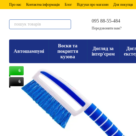
Перейти до основного контенту
Про нас
Контактна інформація
Блог
Відгуки про магазин
Для покупця
095 88-55-484
Передзвонити вам?
Воски та
Догляд за
Догл
Автошампуні
покриття
інтер'єром
ексте
кузова
6
6