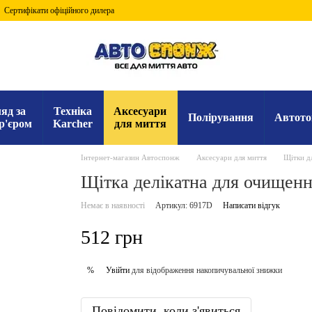
Сертифікати офіційного дилера
яд за
Техніка
Аксесуари
Полірування
Автото
р'єром
Karcher
для миття
Інтернет-магазин Автоспонж
Аксесуари для миття
Щітки д
Щітка делікатна для очищення
Немає в наявності
Артикул: 6917D
Написати відгук
512 грн
Увійти
для відображення накопичувальної знижки
%
Повідомити, коли з'явиться