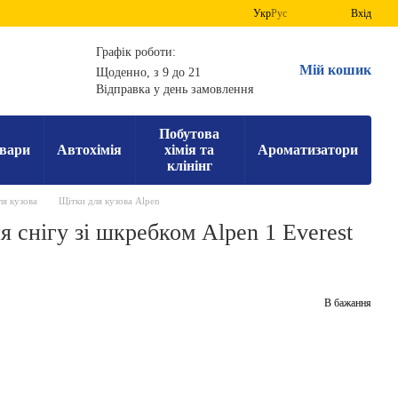
Укр
Рус
Вхід
Графік роботи:
Мій кошик
Щоденно, з 9 до 21
Відправка у день замовлення
Побутова
вари
Автохімія
хімія та
Ароматизатори
клінінг
ля кузова
Щітки для кузова Alpen
 снігу зі шкребком Alpen 1 Everest
В бажання