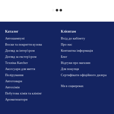
Каталог
Клієнтам
Автошампуні
Вхід до кабінету
Воски та покриття кузова
Про нас
Догляд за інтер'єром
Контактна інформація
Догляд за екстер'єром
Блог
Техніка Karcher
Відгуки про магазин
Аксесуари для миття
Для покупця
Полірування
Сертифікати офіційного дилера
Автотовари
Ми в соцмережах
Автохімія
Побутова хімія та клінінг
Ароматизатори