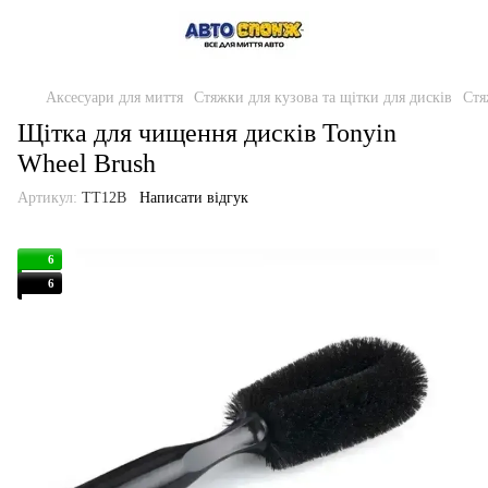
Аксесуари для миття
Стяжки для кузова та щітки для дисків
Стя
Щітка для чищення дисків Tonyin
Wheel Brush
Артикул:
TT12B
Написати відгук
6
6