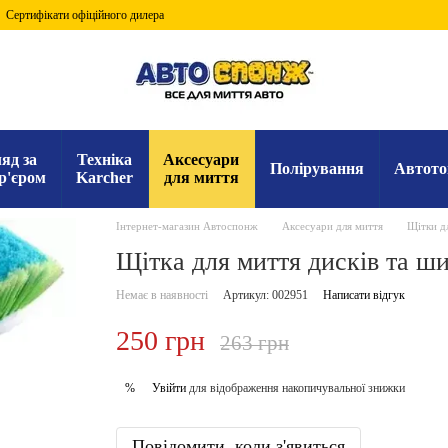
Сертифікати офіційного дилера
яд за
Техніка
Аксесуари
Полірування
Автото
р'єром
Karcher
для миття
Інтернет-магазин Автоспонж
Аксесуари для миття
Щітки д
Щітка для миття дисків та ши
Немає в наявності
Артикул: 002951
Написати відгук
250 грн
263 грн
Увійти
для відображення накопичувальної знижки
%
Повідомити, коли з'явиться