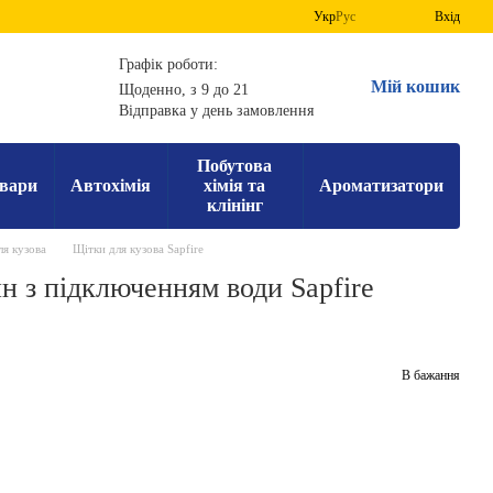
Укр
Рус
Вхід
Графік роботи:
Мій кошик
Щоденно, з 9 до 21
Відправка у день замовлення
Побутова
вари
Автохімія
хімія та
Ароматизатори
клінінг
ля кузова
Щітки для кузова Sapfire
н з підключенням води Sapfire
В бажання