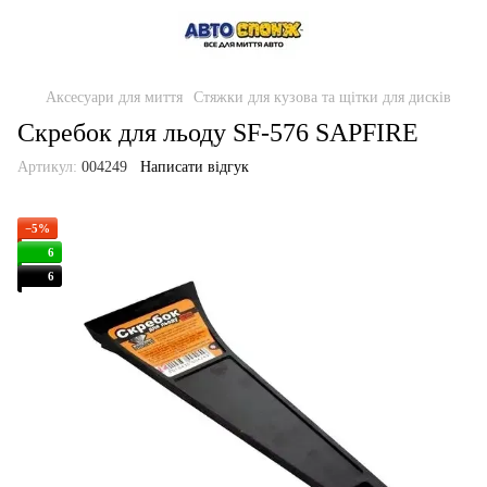
Аксесуари для миття
Стяжки для кузова та щітки для дисків
Скребок для льоду SF-576 SAPFIRE
Артикул:
004249
Написати відгук
−5%
6
6