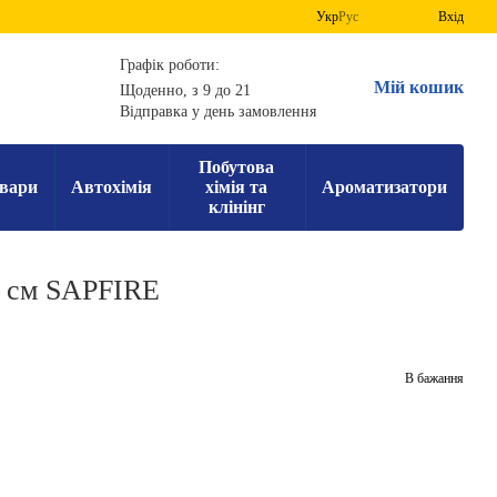
Укр
Рус
Вхід
Графік роботи:
Мій кошик
Щоденно, з 9 до 21
Відправка у день замовлення
Побутова
вари
Автохімія
хімія та
Ароматизатори
клінінг
0 см SAPFIRE
В бажання