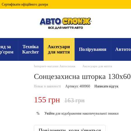
Сертифікати офіційного дилера
яд за
Техніка
Аксесуари
Полірування
Автото
р'єром
Karcher
для миття
Інтернет-магазин Автоспонж
Аксесуари для миття
Сонцезахисна шторка 130x6
Немає в наявності
Артикул: 400960
Написати відгук
155 грн
163 грн
Увійти
для відображення накопичувальної знижки
%
Повідомити, коли з'явиться