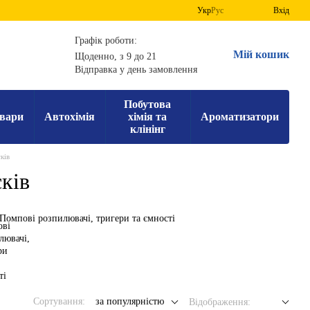
Укр
Рус
Вхід
Графік роботи:
Мій кошик
Щоденно, з 9 до 21
Відправка у день замовлення
Побутова
вари
Автохімія
хімія та
Ароматизатори
клінінг
ків
ків
Помпові розпилювачі, тригери та ємності
Сортування:
за популярністю
Відображення: