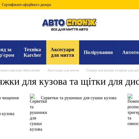
Сертифікати офіційного дилера
яд за
Техніка
Аксесуари
Полірування
Автото
р'єром
Karcher
для миття
тернет-магазин Автоспонж
Аксесуари для миття
Стяжки для кузова та щітки для дис
яжки для кузова та щітки для дис
я чищення
Серветки та рушники для сушки кузова
 кузова