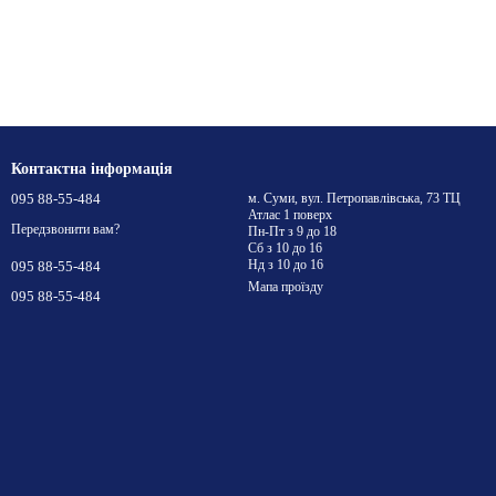
Контактна інформація
095 88-55-484
м. Суми, вул. Петропавлівська, 73 ТЦ
Атлас 1 поверх
Передзвонити вам?
Пн-Пт з 9 до 18
Сб з 10 до 16
Нд з 10 до 16
095 88-55-484
Мапа проїзду
095 88-55-484