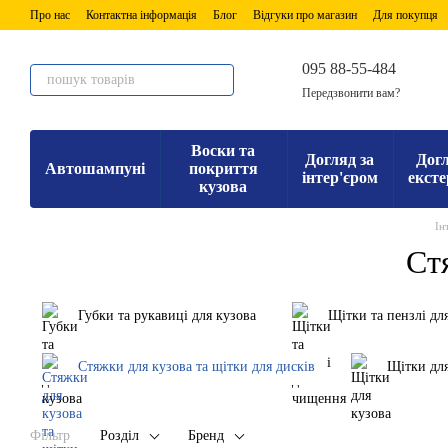
Перейти до основного контенту
Про нас
Контактна інформація
Блог
Відгуки про магазин
Для покупця
095 88-55-484
Передзвонити вам?
Воски та
Догляд за
Догл
Автошампуні
покриття
інтер'єром
ексте
кузова
Ін
Ст
Губки та рукавиці для кузова
Щітки та пензлі дл
Стяжки для кузова та щітки для дисків
Щітки для
Фільтр
Розділ
Бренд