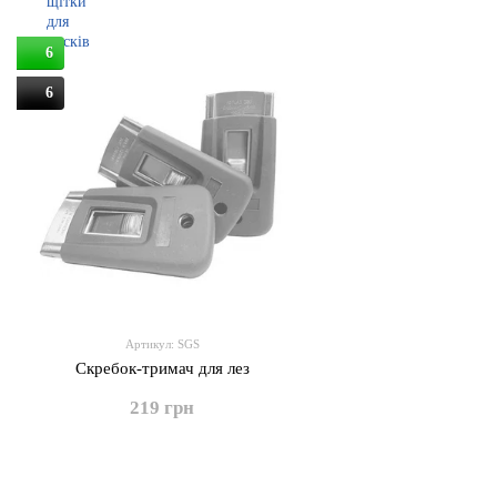
6
6
Артикул: SGS
Скребок-тримач для лез
219 грн