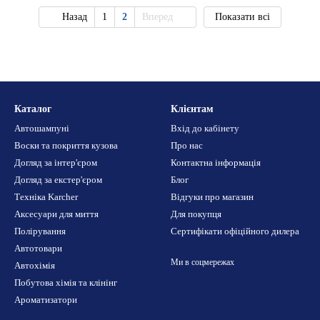
Назад
1
2
Вперед
Показати всі
Каталог
Клієнтам
Автошампуні
Вхід до кабінету
Воски та покриття кузова
Про нас
Догляд за інтер'єром
Контактна інформація
Догляд за екстер'єром
Блог
Техніка Karcher
Відгуки про магазин
Аксесуари для миття
Для покупця
Полірування
Сертифікати офіційного дилера
Автотовари
Ми в соцмережах
Автохімія
Побутова хімія та клінінг
Ароматизатори