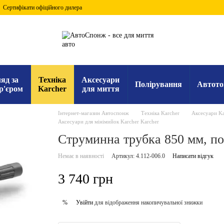
Сертифікати офіційного дилера
яд за
Техніка
Аксесуари
Полірування
Автото
р'єром
Karcher
для миття
Інтернет-магазин Автоспонж
Техніка Karcher
Аксесуари Ka
Аксесуари для мінімийок Karcher Karcher
Струминна трубка 850 мм, по
Немає в наявності
Артикул: 4.112-006.0
Написати відгук
3 740 грн
Увійти
для відображення накопичувальної знижки
%