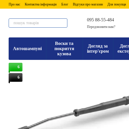
Перейти до основного контенту
Про нас
Контактна інформація
Блог
Відгуки про магазин
Для покупця
095 88-55-484
Передзвонити вам?
Воски та
Догляд за
Догл
Автошампуні
покриття
інтер'єром
ексте
кузова
6
6