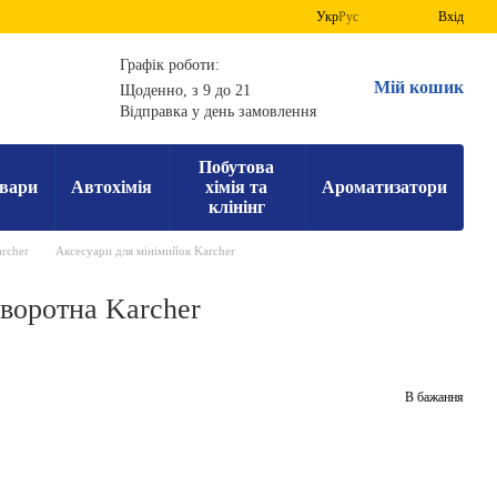
Укр
Рус
Вхід
Графік роботи:
Мій кошик
Щоденно, з 9 до 21
Відправка у день замовлення
Побутова
вари
Автохімія
хімія та
Ароматизатори
клінінг
rcher
Аксесуари для мінімийок Karcher
воротна Karcher
В бажання