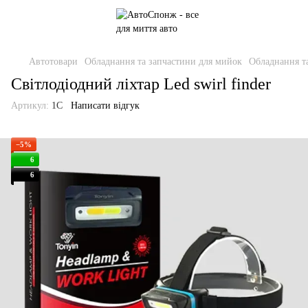
Автотовари
Обладнання та запчастини для мийок
Обладнання т
Світлодіодний ліхтар Led swirl finder
Артикул:
1C
Написати відгук
−5%
6
6