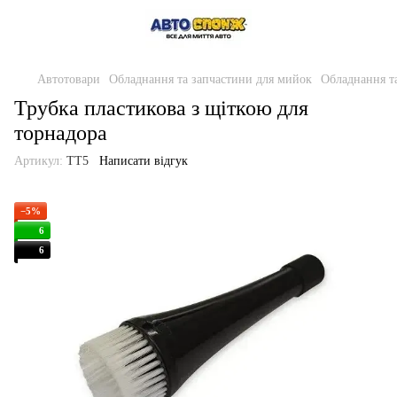
Автотовари
Обладнання та запчастини для мийок
Обладнання т
Трубка пластикова з щіткою для
торнадора
Артикул:
TT5
Написати відгук
−5%
6
6