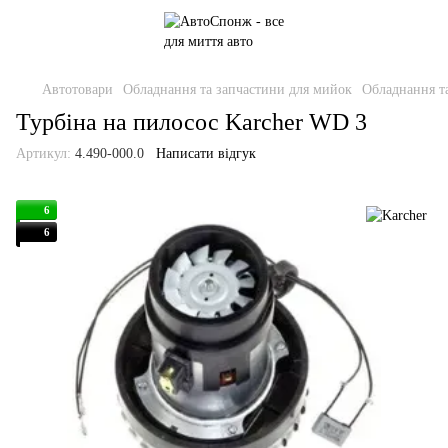
Автотовари
Обладнання та запчастини для мийок
Обладнання т
Турбіна на пилосос Karcher WD 3
Артикул:
4.490-000.0
Написати відгук
6
6