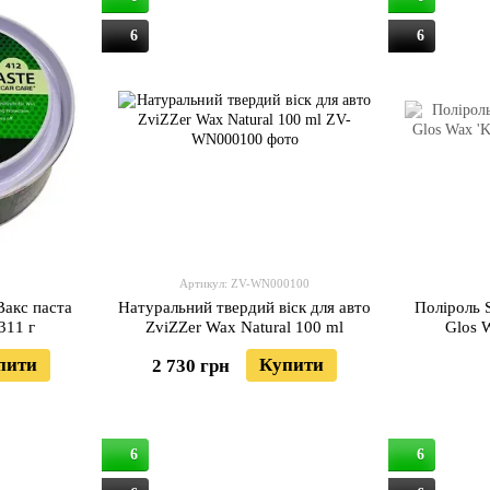
6
6
Артикул: ZV-WN000100
Вакс паста
Натуральний твердий віск для авто
Поліроль 
311 г
ZviZZer Wax Natural 100 ml
Glos W
пити
Купити
2 730 грн
6
6