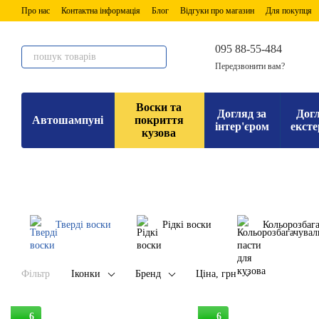
Перейти до основного контенту
Про нас
Контактна інформація
Блог
Відгуки про магазин
Для покупця
095 88-55-484
Передзвонити вам?
Воски та
Догляд за
Догл
Автошампуні
покриття
інтер'єром
ексте
кузова
Тверді воски
Рідкі воски
Кольорозбага
Фільтр
Іконки
Бренд
Ціна, грн
6
6