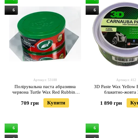
6
6
Артикул: 53188
Артикул: 412
Полірувальна паста абразивна
3D Paste Wax Yellow 
червона Turtle Wax Red Rubbing
блакитно-жовта 
Compound 300 мл
Купити
Ку
709 грн
1 890 грн
6
6