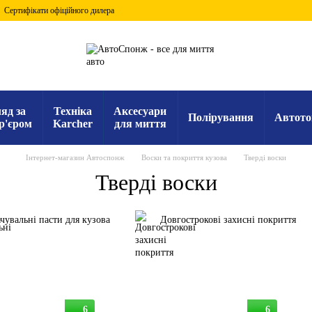
Сертифікати офіційного дилера
яд за
Техніка
Аксесуари
Полірування
Автото
р'єром
Karcher
для миття
Інтернет-магазин Автоспонж
Воски та покриття кузова
Тверді воски
Тверді воски
чувальні пасти для кузова
Довгострокові захисні покриття
6
6