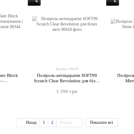
6
6
Артикул: 00418
ter Block
Поліроль-антицарапін SOFT99
Полірол
 —
Scratch Clear Revolution для білих
Mirr
блиск, для
авто
1 390 грн
іків
Назад
1
2
Вперед
Показати всі