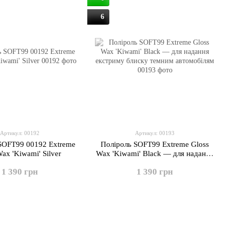
6
Артикул: 00192
Артикул: 00193
SOFT99 00192 Extreme
Поліроль SOFT99 Extreme Gloss
ax 'Kiwami' Silver
Wax 'Kiwami' Black — для надання
екстриму блиску темним
1 390 грн
1 390 грн
автомобілям