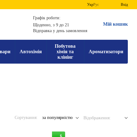
Укр
Рус
Вхід
Графік роботи:
Мій кошик
Щоденно, з 9 до 21
Відправка у день замовлення
Побутова
вари
Автохімія
хімія та
Ароматизатори
клінінг
Сортування:
за популярністю
Відображення:
6