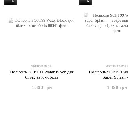
6
6
Артикул: 00341
Артикул: 00344
Поліроль SOFT99 Water Block для
Поліроль SOFT99 Wa
білих автомобілів
Super Splash
водовідштовхування і 
1 390 грн
1 390 грн
сірих та метал