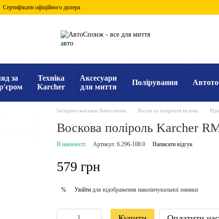
Сертифікати офіційного дилера
яд за
Техніка
Аксесуари
Полірування
Автото
р'єром
Karcher
для миття
Інтернет-магазин Автоспонж
Воски та покриття кузова
Рідк
Воскова поліроль Karcher RM
В наявності
Артикул: 6.296-108.0
Написати відгук
579 грн
Увійти
для відображення накопичувальної знижки
%
Купити
Оплатити ча