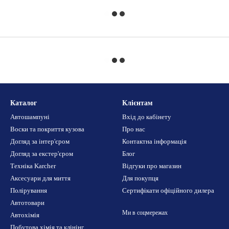
Каталог
Клієнтам
Автошампуні
Вхід до кабінету
Воски та покриття кузова
Про нас
Догляд за інтер'єром
Контактна інформація
Догляд за екстер'єром
Блог
Техніка Karcher
Відгуки про магазин
Аксесуари для миття
Для покупця
Полірування
Сертифікати офіційного дилера
Автотовари
Ми в соцмережах
Автохімія
Побутова хімія та клінінг