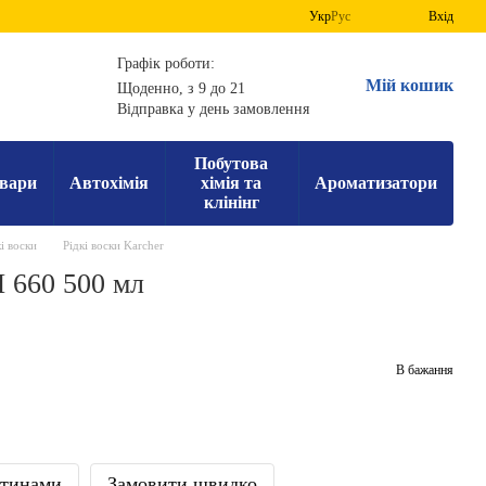
Укр
Рус
Вхід
Графік роботи:
Мій кошик
Щоденно, з 9 до 21
Відправка у день замовлення
Побутова
вари
Автохімія
хімія та
Ароматизатори
клінінг
і воски
Рідкі воски Karcher
 660 500 мл
В бажання
стинами
Замовити швидко