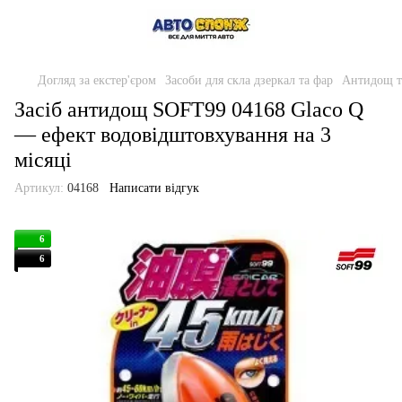
Догляд за екстер'єром
Засоби для скла дзеркал та фар
Антидощ т
Засіб антидощ SOFT99 04168 Glaco Q
— ефект водовідштовхування на 3
місяці
Артикул:
04168
Написати відгук
6
6