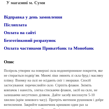
У магазині м. Суми
Відправка у день замовлення
Післяплата
Оплата на сайті
Безготівковий розрахунок
Оплата частинами Приватбанк та Монобанк
Опис
Поліроль утворює на поверхні скла водонепроникне покриття, яке
не стирається подвір’ям. Миючі ліки змиють зі скла бруд і масляну
плівку. Взимку на склі не осідають сніг і зморшки. Спосіб
застосування: перечислюйте скло. Стріпіть флакон. Зніміть
ковпачок і нанесіть, злегка стискаючи флакон, засіб на скло, не
залишаючи несуттєвих ділянок. Дайте засобу висохнути 5-10
хвилин (крім зимового часу). Протріть митеним рушником і добре
витисненим. Закрийте наконечник кришкою один раз за