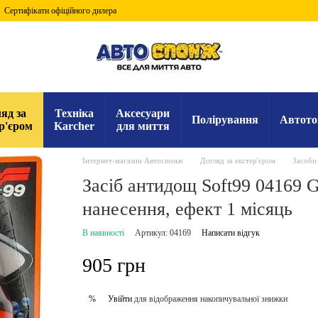
Сертифікати офіційного дилера
яд за
Техніка
Аксесуари
Полірування
Автото
р'єром
Karcher
для миття
Інтернет-магазин Автоспонж
Догляд за екстер'єром
Засоби 
Засіб антидощ Soft99 04169 G
нанесення, ефект 1 місяць
В наявності
Артикул: 04169
Написати відгук
905 грн
Увійти
для відображення накопичувальної знижки
%