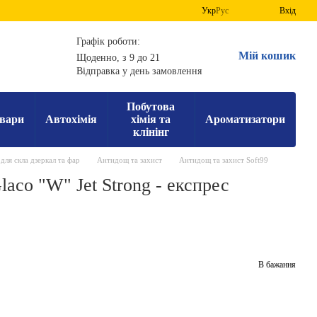
Укр
Рус
Вхід
Графік роботи:
Мій кошик
Щоденно, з 9 до 21
Відправка у день замовлення
Побутова
вари
Автохімія
хімія та
Ароматизатори
клінінг
для скла дзеркал та фар
Антидощ та захист
Антидощ та захист Soft99
laco "W" Jet Strong - експрес
В бажання