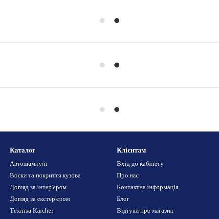
Каталог
Клієнтам
Автошампуні
Вхід до кабінету
Воски та покриття кузова
Про нас
Догляд за інтер'єром
Контактна інформація
Догляд за екстер'єром
Блог
Техніка Karcher
Відгуки про магазин