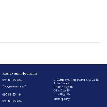
Контактна інформація
095 88-55-484
м. Суми, вул. Петропавлівська, 73 ТЦ
Атлас 1 поверх
Передзвонити вам?
Пн-Пт з 9 до 18
Сб з 10 до 16
Нд з 10 до 16
095 88-55-484
Мапа проїзду
095 88-55-484