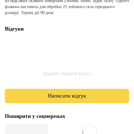
на будь-яких скляних поверхнях (лобове, бічне, заднє скло). Одного
флакона вистачить для обробки 25 лобового скла середнього
розміру. Термін дії 90 днів
Відгуки
Додайте перший відгук
Написати відгук
Поширити у соцмережах