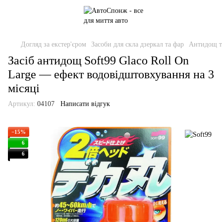
Догляд за екстер'єром
Засоби для скла дзеркал та фар
Антидощ т
Засіб антидощ Soft99 Glaco Roll On
Large — ефект водовідштовхування на 3
місяці
Артикул:
04107
Написати відгук
−15%
6
6