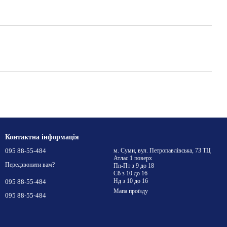
Контактна інформація
095 88-55-484
м. Суми, вул. Петропавлівська, 73 ТЦ
Атлас 1 поверх
Передзвонити вам?
Пн-Пт з 9 до 18
Сб з 10 до 16
Нд з 10 до 16
095 88-55-484
Мапа проїзду
095 88-55-484