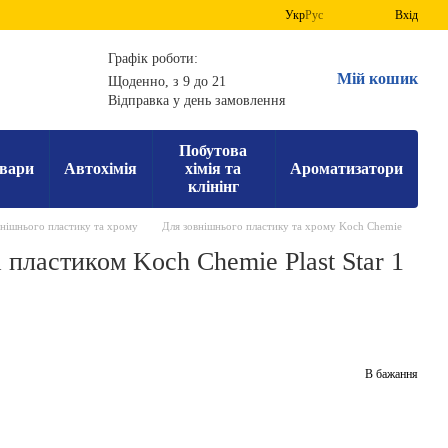
Укр
Рус
Вхід
Графік роботи:
Мій кошик
Щоденно, з 9 до 21
Відправка у день замовлення
Побутова
вари
Автохімія
хімія та
Ароматизатори
клінінг
внішнього пластику та хрому
Для зовнішнього пластику та хрому Koch Chemie
а пластиком Koch Chemie Plast Star 1
В бажання