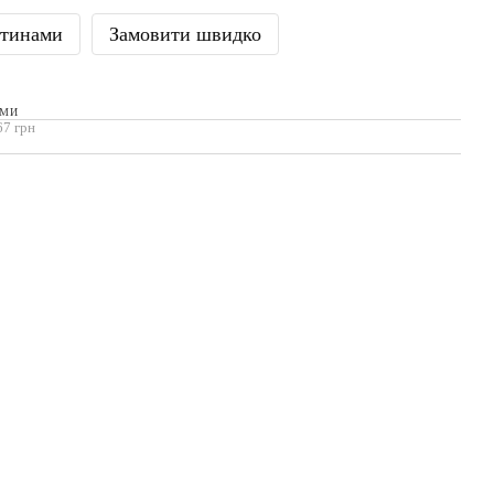
стинами
Замовити швидко
АМИ
67 грн