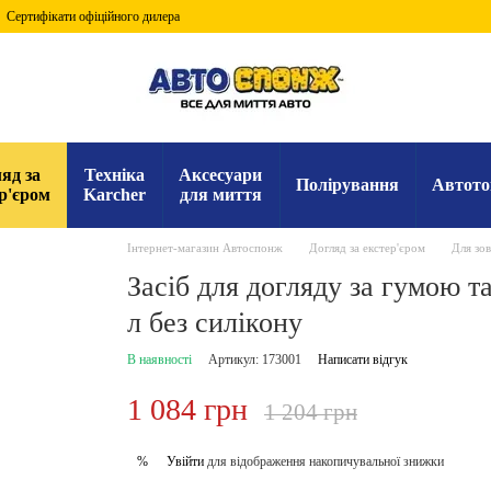
Сертифікати офіційного дилера
яд за
Техніка
Аксесуари
Полірування
Автото
р'єром
Karcher
для миття
Інтернет-магазин Автоспонж
Догляд за екстер'єром
Для зо
Засіб для догляду за гумою т
л без силікону
В наявності
Артикул: 173001
Написати відгук
1 084 грн
1 204 грн
Увійти
для відображення накопичувальної знижки
%