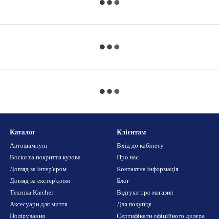
Каталог
Клієнтам
Автошампуні
Вхід до кабінету
Воски та покриття кузова
Про нас
Догляд за інтер'єром
Контактна інформація
Догляд за екстер'єром
Блог
Техніка Karcher
Відгуки про магазин
Аксесуари для миття
Для покупця
Полірування
Сертифікати офіційного дилера