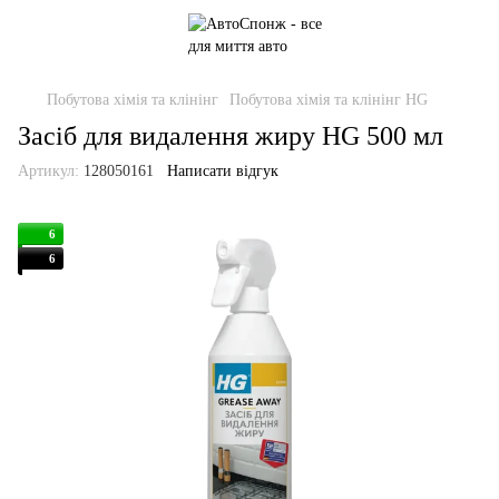
Побутова хімія та клінінг
Побутова хімія та клінінг HG
Засіб для видалення жиру HG 500 мл
Артикул:
128050161
Написати відгук
6
6