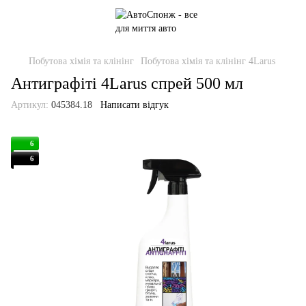
Побутова хімія та клінінг
Побутова хімія та клінінг 4Larus
Антиграфіті 4Larus спрей 500 мл
Артикул:
045384.18
Написати відгук
6
6