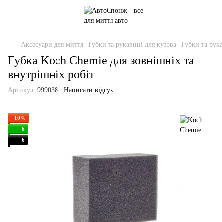
Аксесуари для миття
Губки та рукавиці для кузова
Губки та рук
Губка Koch Chemie для зовнішніх та
внутрішніх робіт
Артикул:
999038
Написати відгук
−10%
6
6