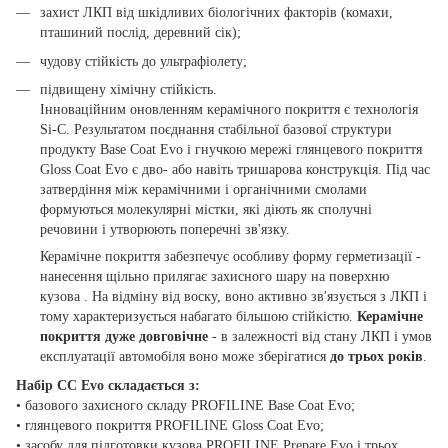
захист ЛКП від шкідливих біологічних факторів (комахи,
пташиний послід, деревний сік);
чудову стійкість до ультрафіолету;
підвищену хімічну стійкість.
Інноваційним оновленням керамічного покриття є технологія
Si-C. Результатом поєднання стабільної базової структури
продукту Base Coat Evo і гнучкою мережі глянцевого покриття
Gloss Coat Evo є дво- або навіть тришарова конструкція. Під час
затвердіння між керамічними і органічними смолами
формуються молекулярні містки, які діють як сполучні
речовини і утворюють поперечні зв'язку.
Керамічне покриття забезпечує особливу форму герметизації -
нанесення щільно прилягає захисного шару на поверхню
кузова . На відміну від воску, воно активно зв'язується з ЛКП і
тому характеризується набагато більшою стійкістю.
Керамічне
покриття дуже довговічне
- в залежності від стану ЛКП і умов
експлуатації автомобіля воно може зберігатися
до трьох років
.
Набір CC Evo складається з:
• базового захисного складу PROFILINE Base Coat Evo;
• глянцевого покриття PROFILINE Gloss Coat Evo;
• засобу для підготовки кузова PROFILINE Prepare Evo і трьох