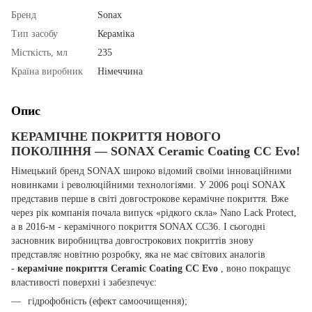
Бренд
Sonax
Тип засобу
Кераміка
Місткість, мл
235
Країна виробник
Німеччина
Опис
КЕРАМІЧНЕ ПОКРИТТЯ НОВОГО
ПОКОЛІННЯ — SONAX Ceramic Coating CC Evo!
Німецький бренд SONAX широко відомий своїми інноваційними
новинками і революційними технологіями. У 2006 році SONAX
представив перше в світі довгострокове керамічне покриття. Вже
через рік компанія почала випуск «рідкого скла» Nano Lack Protect,
а в 2016-м - керамічного покриття SONAX CC36. І сьогодні
засновник виробництва довгострокових покриттів знову
представляє новітню розробку, яка не має світових аналогів
-
керамічне покриття Ceramic Coating CC Evo
, воно покращує
властивості поверхні і забезпечує:
гідрофобність (ефект самоочищення);