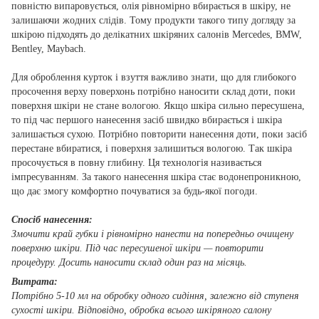
повністю випаровується, олія рівномірно вбирається в шкіру, не
залишаючи жодних слідів. Тому продукти такого типу догляду за
шкірою підходять до делікатних шкіряних салонів Mercedes, BMW,
Bentley, Maybach.
Для оброблення курток і взуття важливо знати, що для глибокого
просочення верху поверхонь потрібно наносити склад доти, поки
поверхня шкіри не стане вологою. Якщо шкіра сильно пересушена,
то під час першого нанесення засіб швидко вбирається і шкіра
залишається сухою. Потрібно повторити нанесення доти, поки засіб
перестане вбиратися, і поверхня залишиться вологою. Так шкіра
просочується в повну глибину. Ця технологія називається
імпресуванням. За такого нанесення шкіра стає водонепроникною,
що дає змогу комфортно почуватися за будь-якої погоди.
Спосіб нанесення:
Змочити край губки
і рівномірно нанести на попередньо очищену
поверхню шкіри. Під час пересушеної шкіри — повторити
процедуру.
Досить наносити склад один раз на місяць.
Витрата:
Потрібно 5-10 мл на обробку одного сидіння, залежно від ступеня
сухості шкіри. Відповідно, обробка всього шкіряного салону