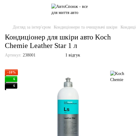
Догляд за інтер'єром
Кондиціонери та очищувачі шкіри
Кондиці
Кондиціонер для шкіри авто Koch
Chemie Leather Star 1 л
Артикул:
238001
1 відгук
−10%
6
6