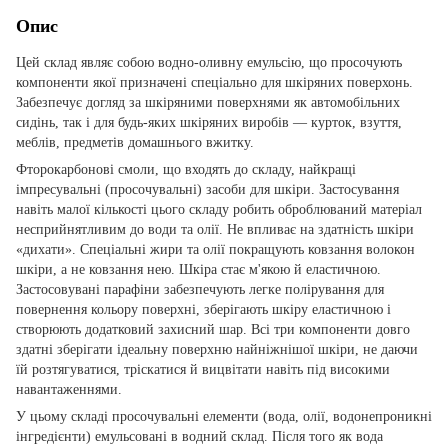
Опис
Цей склад являє собою водно-оливну емульсію, що просочують
компоненти якої призначені спеціально для шкіряних поверхонь.
Забезпечує догляд за шкіряними поверхнями як автомобільних
сидінь, так і для будь-яких шкіряних виробів — курток, взуття,
меблів, предметів домашнього вжитку.
Фторокарбонові смоли, що входять до складу, найкращі
імпресувальні (просочувальні) засоби для шкіри. Застосування
навіть малої кількості цього складу робить оброблюваний матеріал
несприйнятливим до води та олії. Не впливає на здатність шкіри
«дихати». Спеціальні жири та олії покращують ковзання волокон
шкіри, а не ковзання нею. Шкіра стає м'якою й еластичною.
Застосовувані парафіни забезпечують легке полірування для
повернення кольору поверхні, зберігають шкіру еластичною і
створюють додатковий захисний шар. Всі три компоненти довго
здатні зберігати ідеальну поверхню найніжнішої шкіри, не даючи
їй розтягуватися, тріскатися й вицвітати навіть під високими
навантаженнями.
У цьому складі просочувальні елементи (вода, олії, водонепроникні
інгредієнти) емульсовані в водний склад. Після того як вода