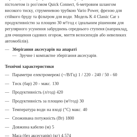
пістолетом із роз'ємом Quick Connect, 6-метровим шлангом
високого тиску, струменевою трубкою Vario Power, фрезою для
стійкого бруду та фільтром для води. Модель K 4 Classic Car з
продуктивністю за площею 30 м²/год є ідеальним рішенням для
регулярного усунення забруднень середнього ступеня (наприклад,
для очищення садових огорож, миття велосипедів або невеликих
автомобілів).
Зберігання аксесуарів на апараті
Зручне і компактне зберігання аксесуарів.
Технічні характеристики
Параметри електромережі (~/В/Гц) 1 / 220 - 240 / 50 - 60
Тиск (бар) 20 - макс. 130
Продуктивність (л/год) 420
Продуктивність за площею (м²/год) 30
Температура води на вході (°C) макс. 40
Споживана потужність (Вт) 1800
Довжина кабелю (м) 5
Маса (без аксесуарів) (кг) 4,574