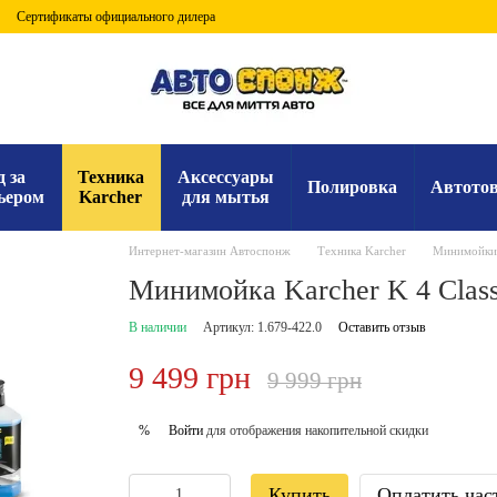
Сертификаты официального дилера
д за
Техника
Аксессуары
Полировка
Автото
ьером
Karcher
для мытья
Интернет-магазин Автоспонж
Техника Karcher
Минимойки 
Минимойка Karcher K 4 Class
В наличии
Артикул: 1.679-422.0
Оставить отзыв
9 499 грн
9 999 грн
Войти
для отображения накопительной скидки
%
Купить
Оплатить час