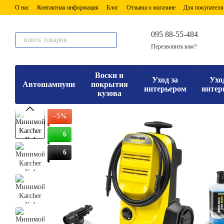
Перейти к основному контенту
О нас
Контактная информация
Блог
Отзывы о магазине
Для покупателя
095 88-55-484
Перезвонить вам?
Воски и
Уход за
Ухо
Автошампуни
покрытия
интерьером
интер
кузова
−5%
6
6