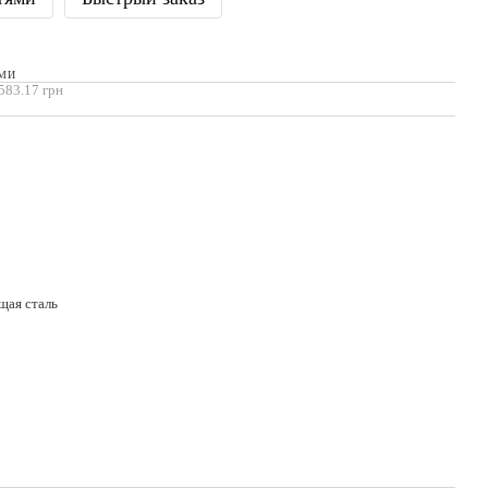
МИ
583.17 грн
ая сталь