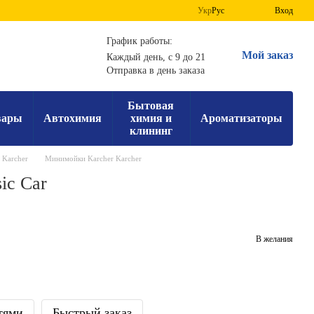
Укр
Рус
Вход
График работы:
Мой заказ
Каждый день, с 9 до 21
Отправка в день заказа
Бытовая
вары
Автохимия
химия и
Ароматизаторы
клининг
Karcher
Минимойки Karcher Karcher
ic Car
В желания
тями
Быстрый заказ