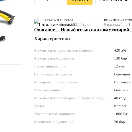
ОПЛАТА ЧАСТЯМИ
ПОКУПКА ЧАСТЯ
6 платежей по 1 583.17 грн
6 платежей по 1 
Описание
Новый отзыв или комментарий
Характеристики
Максимальная производительность
420 л/ч
Максимальное давление
130 бар
Гарантийный срок
12 мес
Страна производитель
Германия
Материал поршней насоса
Нержавеющ
Классификация
Бытовой
Максимальная температура воды на входе
40 град.
Бренд
Karcher
Потребляемая мощность
1800 Вт
Минимальное давление
20 бар