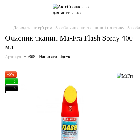
Догляд за інтер'єром
Засоби чищення тканини і пластику
Засоб
Очисник тканин Ma-Fra Flash Spray 400
мл
Артикул:
H0868
Написати відгук
−5%
6
6