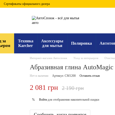
Сертификаты официального дилера
д за
Техника
Аксессуары
Полировка
Автото
ьером
Karcher
для мытья
Интернет-магазин Автоспонж
Уход за интерьером
Очистка 
Абразивная глина AutoMagic
Нет в наличии
Артикул: CM1200
Оставить отзыв
2 081 грн
2 190 грн
Войти
для отображения накопительной скидки
%
Сообщить, когда появится