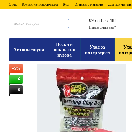
Перейти к основному контенту
О нас
Контактная информация
Блог
Отзывы о магазине
Для покупателя
095 88-55-484
Перезвонить вам?
Воски и
Уход за
Ухо
Автошампуни
покрытия
интерьером
интер
кузова
−5%
6
6