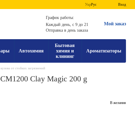
Укр
Рус
Вход
График работы:
Мой заказ
Каждый день, с 9 до 21
Отправка в день заказа
Бытовая
вары
Автохимия
химия и
Ароматизаторы
клининг
кузова от стойких загрязнений
 CM1200 Clay Magic 200 g
В желания