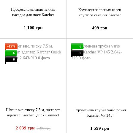
Профессиональная пенная
Комплект запасных колец
насадка для моек Karcher
круглого сечения Karcher
1 100 грн
499 грн
−15%
6
6
6
6
Шланг вис. тиску 7.5 м, пістолет,
Струменева трубка vario power
адаптер Karcher Quick Connect
Karcher VP 145
2 039 грн
1 599 грн
2 399 грн