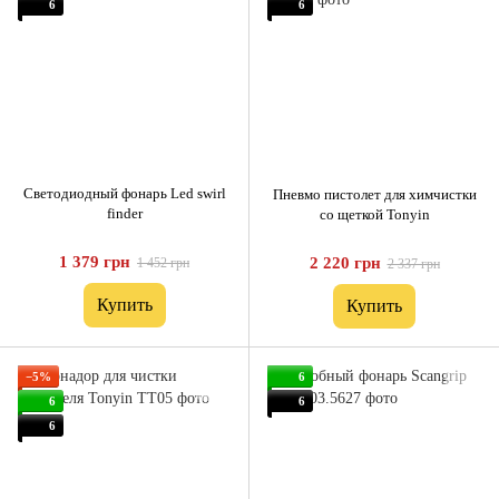
6
6
Светодиодный фонарь Led swirl
Пневмо пистолет для химчистки
finder
со щеткой Tonyin
1 379 грн
2 220 грн
1 452 грн
2 337 грн
Купить
Купить
−5%
6
6
6
6