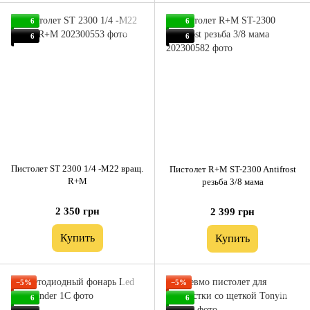
6
6
6
6
Пистолет ST 2300 1/4 -M22 вращ.
Пистолет R+M ST-2300 Antifrost
R+M
резьба 3/8 мама
2 350 грн
2 399 грн
Купить
Купить
−5%
−5%
6
6