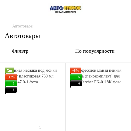
Автотовары
Автотовары
Фильтр
По популярности
Хит
−8%
−17%
6
6
6
6
1