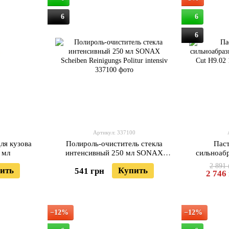
6
6
6
Артикул: 337100
ля кузова
Полироль-очиститель стекла
Паст
 мл
интенсивный 250 мл SONAX
сильноаб
Scheiben Reinigungs Politur intensiv
Heavy Cut 
2 891 
ить
Купить
541 грн
2 746
−12%
−12%