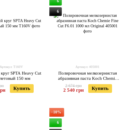
6
6
Артикул: T160V
Артикул: 405001
 круг SPTA Heavy Cut
Полировочная мелкозернистая
летовый 150 мм
абразивная паста Koch Chemie
Fine Cut F6.01 1000 мл Original
грн
2 674 грн
Купить
Купить
грн
2 540 грн
−10%
6