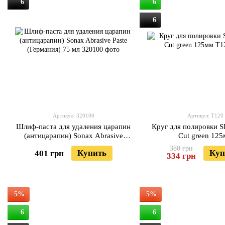
6
6
6
Артикул: 320100
Артикул: T120
Шлиф-паста для удаления царапин
Круг для полировки 
(антицарапин) Sonax Abrasive
Cut green 12
Paste (Германия) 75 мл
380 грн
Купить
Куп
401 грн
334 грн
−5%
−5%
6
6