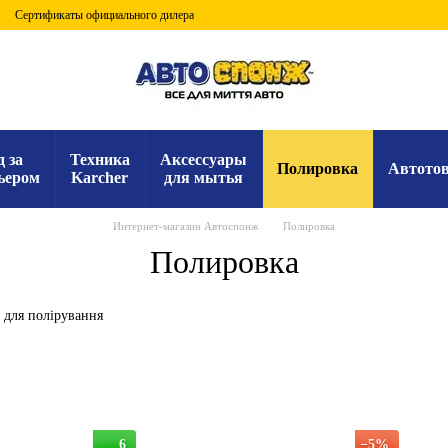
Сертификаты официального дилера
д за
Техника
Аксессуары
Полировка
Автото
ьером
Karcher
для мытья
Интернет-магазин Автоспонж
Полировка
Полировка
для полірування
6
−5%