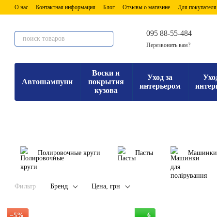
Перейти к основному контенту
О нас
Контактная информация
Блог
Отзывы о магазине
Для покупателя
095 88-55-484
Перезвонить вам?
Воски и
Уход за
Ухо
Автошампуни
покрытия
интерьером
интер
кузова
Полировочные круги
Пасты
Машинки 
Фильтр
Бренд
Цена, грн
−5%
6