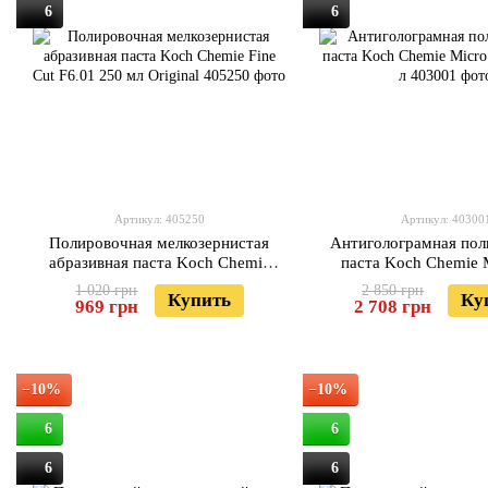
6
6
Артикул: 405250
Артикул: 40300
Полировочная мелкозернистая
Антиголограмная пол
абразивная паста Koch Chemie
паста Koch Chemie 
Fine Cut F6.01 250 мл Original
M3.02 1 л
1 020 грн
2 850 грн
Купить
Ку
969 грн
2 708 грн
−10%
−10%
6
6
6
6