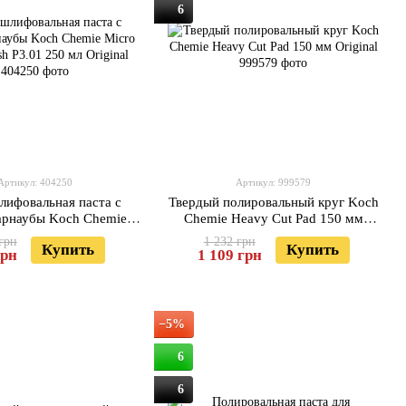
6
Артикул: 404250
Артикул: 999579
ифовальная паста с
Твердый полировальный круг Koch
арнаубы Koch Chemie
Chemie Heavy Cut Pad 150 мм
 & Finish P3.01 250 мл
Original
грн
1 232 грн
Купить
Купить
Original
грн
1 109 грн
−5%
6
6