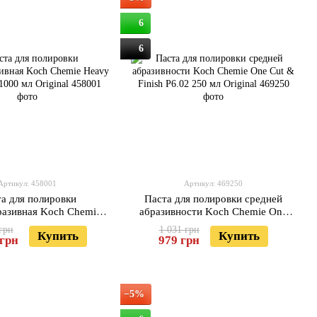
6
6
Артикул: 458001
Артикул: 469250
а для полировки
Паста для полировки средней
разивная Koch Chemie
абразивности Koch Chemie One
H9.02 1000 мл Original
Cut & Finish P6.02 250 мл Original
грн
1 031 грн
Купить
Купить
 грн
979 грн
−5%