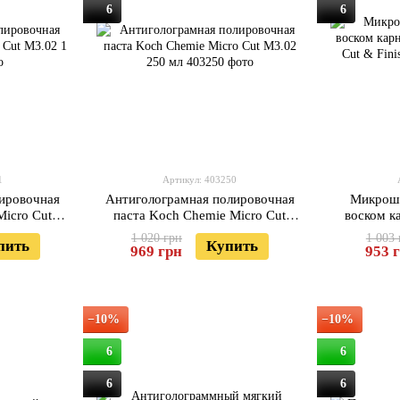
6
6
1
Артикул: 403250
ировочная
Антиголограмная полировочная
Микрошл
Micro Cut
паста Koch Chemie Micro Cut
воском к
M3.02 250 мл
Micro Cut
1 020 грн
1 003 
пить
Купить
969 грн
953 
−10%
−10%
6
6
6
6