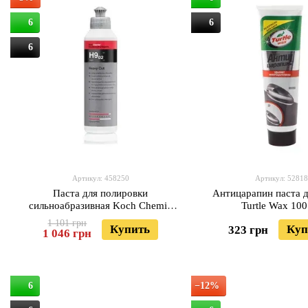
6
6
6
Артикул: 458250
Артикул: 52818
Паста для полировки
Антицарапин паста д
сильноабразивная Koch Chemie
Turtle Wax 100
Heavy Cut H9.02 250 мл Original
1 101 грн
Купить
Куп
323 грн
1 046 грн
6
−12%