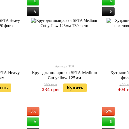
6
6
6
6
Артикул: T80
SPTA Heavy
Круг для полировки SPTA Medium
Хутряний
5мм
Cut yellow 125мм
фио
380 грн
459 
ить
Купить
334 грн
404 
−5%
−5%
6
6