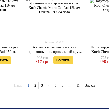
2
Артикул: 999584
льный круг
Антиголограммный мягкий
Полутверд
 Pad 150 мм
финишный полировальный круг
Koch Chem
Koch Chemie Micro Cut Pad 126 мм
908 грн
775 
пить
Купить
Original
817 грн
698 
Назад
1
2
3
4
5
6
...
11
Вперед