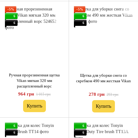
−5%
−5%
6
6
6
6
Ручная прорезиненная щетка
Щетка для уборки снега со
Vikan мягкая 320 мм
скребком 490 мм жесткая Vikan
расщепленный ворс
964 грн
278 грн
1 015 грн
293 грн
Купить
Купить
6
6
6
6