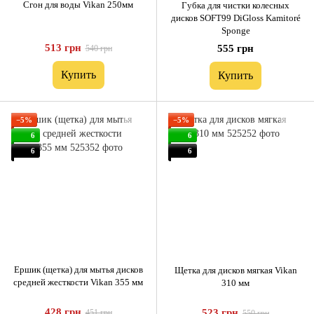
Cгон для воды Vikan 250мм
Губка для чистки колесных
дисков SOFT99 DiGloss Kamitoré
Sponge
513 грн
555 грн
540 грн
Купить
Купить
−5%
−5%
6
6
6
6
Ершик (щетка) для мытья дисков
Щетка для дисков мягкая Vikan
средней жесткости Vikan 355 мм
310 мм
428 грн
523 грн
451 грн
550 грн