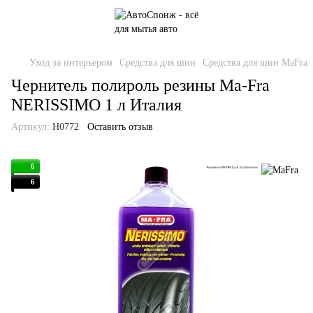
Уход за интерьером
Средства для шин
Средства для шин MaFra
Чернитель полироль резины Ma-Fra
NERISSIMO 1 л Италия
Артикул:
H0772
Оставить отзыв
6
6