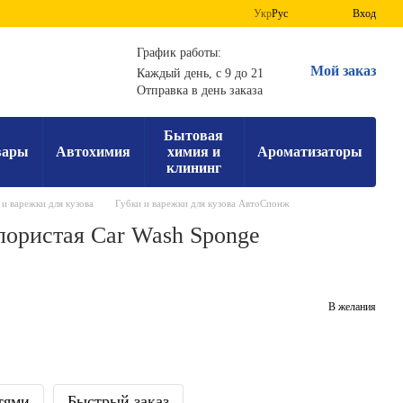
Укр
Рус
Вход
График работы:
Мой заказ
Каждый день, с 9 до 21
Отправка в день заказа
Бытовая
вары
Автохимия
химия и
Ароматизаторы
клининг
 и варежки для кузова
Губки и варежки для кузова АвтоСпонж
пористая Car Wash Sponge
В желания
тями
Быстрый заказ