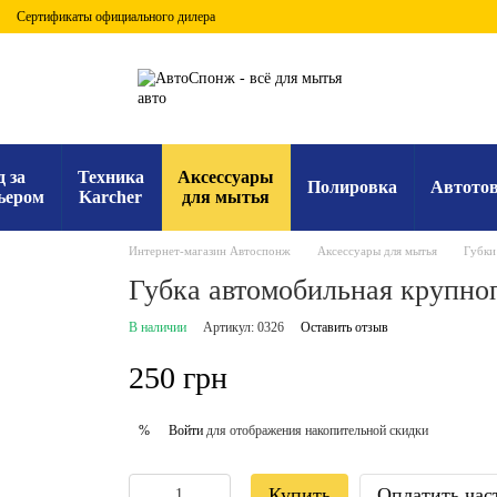
Сертификаты официального дилера
д за
Техника
Аксессуары
Полировка
Автото
ьером
Karcher
для мытья
Интернет-магазин Автоспонж
Аксессуары для мытья
Губки
Губка автомобильная крупно
В наличии
Артикул: 0326
Оставить отзыв
250 грн
Войти
для отображения накопительной скидки
%
Купить
Оплатить час