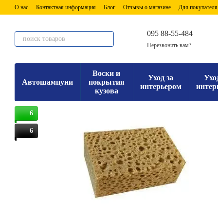
Перейти к основному контенту
О нас
Контактная информация
Блог
Отзывы о магазине
Для покупателя
095 88-55-484
Перезвонить вам?
Воски и
Уход за
Ухо
Автошампуни
покрытия
интерьером
интер
кузова
6
6