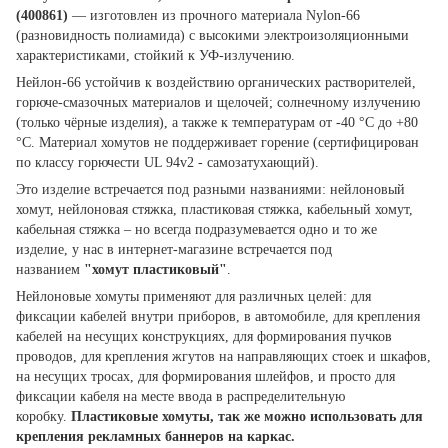
(400861)
— изготовлен из прочного материала Nylon-66
(разновидность полиамида) с высокими электроизоляционными
характеристиками, стойкий к УФ-излучению.
Нейлон-66 устойчив к воздействию органических растворителей,
горюче-смазочных материалов и щелочей; солнечному излучению
(только чёрные изделия), а также к температурам от -40 °С до +80
°С. Материал хомутов не поддерживает горение (сертифицирован
по классу горючести UL 94v2 - самозатухающий).
Это изделие встречается под разными названиями: нейлоновый
хомут, нейлоновая стяжка, пластиковая стяжка, кабельный хомут,
кабельная стяжка – но всегда подразумевается одно и то же
изделие, у нас в интернет-магазине встречается под
названием
"хомут пластиковый"
.
Нейлоновые хомуты применяют для различных целей: для
фиксации кабелей внутри приборов, в автомобиле, для крепления
кабелей на несущих конструкциях, для формирования пучков
проводов, для крепления жгутов на направляющих стоек и шкафов,
на несущих тросах, для формирования шлейфов, и просто для
фиксации кабеля на месте ввода в распределительную
коробку.
Пластиковые хомуты, так же можно использовать для
крепления рекламных баннеров на каркас.