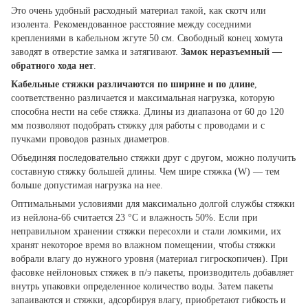
Это очень удобный расходный материал такой, как скотч или
изолента. Рекомендованное расстояние между соседними
креплениями в кабельном жгуте 50 см. Свободный конец хомута
заводят в отверстие замка и затягивают.
Замок неразъемный —
обратного хода нет
.
Кабельные стяжки различаются по ширине и по длине
,
соответственно различается и максимальная нагрузка, которую
способна нести на себе стяжка. Длины из диапазона от 60 до 120
мм позволяют подобрать стяжку для работы с проводами и с
пучками проводов разных диаметров.
Объединяя последовательно стяжки друг с другом, можно получить
составную стяжку большей длины. Чем шире стяжка (W) — тем
больше допустимая нагрузка на нее.
Оптимальными условиями для максимально долгой службы стяжки
из нейлона-66 считается 23 °С и влажность 50%. Если при
неправильном хранении стяжки пересохли и стали ломкими, их
хранят некоторое время во влажном помещении, чтобы стяжки
вобрали влагу до нужного уровня (материал гигроскопичен). При
фасовке нейлоновых стяжек в п/э пакеты, производитель добавляет
внутрь упаковки определенное количество воды. Затем пакеты
запаиваются и стяжки, адсорбируя влагу, приобретают гибкость и