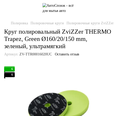
Полировка
Полировочные круги
Полировочные круги ZviZZer
Круг полировальный ZviZZer THERMO
Trapez, Green Ø160/20/150 mm,
зеленый, ультрамягкий
Артикул:
ZV-TTR00016020UC
Оставить отзыв
6
6