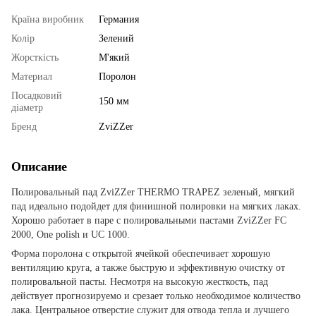
Країна виробник
Германия
Колір
Зелений
Жорсткість
М'який
Материал
Поролон
Посадковий
150 мм
діаметр
Бренд
ZviZZer
Описание
Полировальный пад ZviZZer THERMO TRAPEZ зеленый, мягкий
пад идеально подойдет для финишной полировки на мягких лаках.
Хорошо работает в паре с полировальными пастами ZviZZer FC
2000, One polish и UC 1000.
Форма поролона с открытой ячейкой обеспечивает хорошую
вентиляцию круга, а также быструю и эффективную очистку от
полировальной пасты. Несмотря на высокую жесткость, пад
действует прогнозируемо и срезает только необходимое количество
лака. Центральное отверстие служит для отвода тепла и лучшего